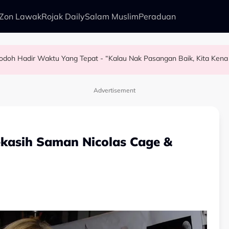
Zon Lawak
Rojak Daily
Salam Muslim
Peraduan
 Jodoh Hadir Waktu Yang Tepat - “Kalau Nak Pasangan Baik, Kita Kena
elalu…” - Kebaikan Amira Othman 10 Tahun Lalu Jadi Bualan Wargam
 Zoey Rahman
Mangsa Buli - "Jangan Bagi Orang Pijak Kau"
Advertisement
kasih Saman Nicolas Cage &