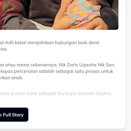
l Adli kekal menjalinkan hubungan baik demi
ra.
a atau nama sebenarnya, Nik Zaris Uqasha Nik Sen,
elepas perceraian adalah sebagai satu proses untuk
kan anak.
 hanya proses kami sebagai ibu bapa kepada Uqaira.
ubung atas dasar anak.
 Full Story
ya juga tidak pernah menyusahkan dia kerana apa