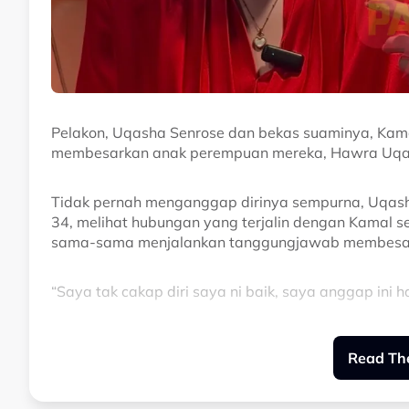
Pelakon, Uqasha Senrose dan bekas suaminya, Kama
membesarkan anak perempuan mereka, Hawra Uqai
Tidak pernah menganggap dirinya sempurna, Uqash
34, melihat hubungan yang terjalin dengan Kamal s
sama-sama menjalankan tanggungjawab membesar
“Saya tak cakap diri saya ni baik, saya anggap ini
“Alhamdulillah, selepas apa yang terjadi kami berh
Read The
“Dia (Kamal) tidak pernah merumitkan saya dan sa