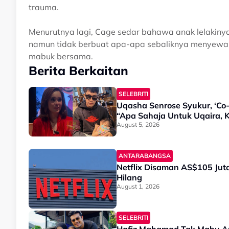
trauma.
Menurutnya lagi, Cage sedar bahawa anak lelakin
namun tidak berbuat apa-apa sebaliknya menyewak
mabuk bersama.
Berita Berkaitan
SELEBRITI
Uqasha Senrose Syukur, ‘Co-
“Apa Sahaja Untuk Uqaira, 
August 5, 2026
ANTARABANGSA
Netflix Disaman AS$105 Juta
Hilang
August 1, 2026
SELEBRITI