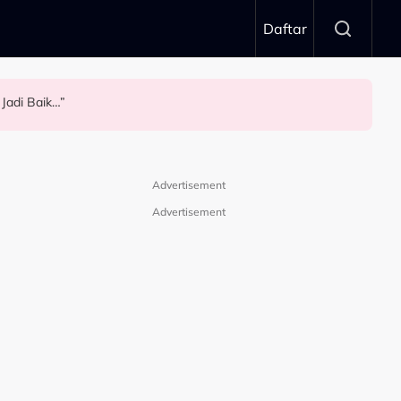
Daftar
 Jadi Baik…”
aya
Advertisement
Advertisement