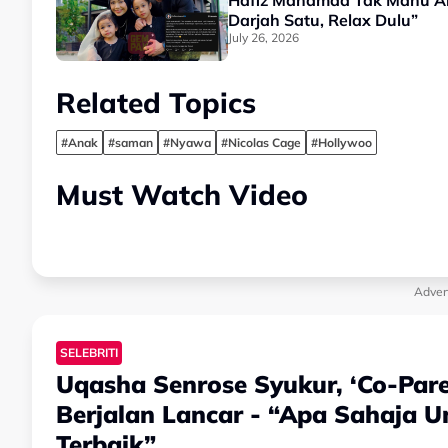
Hafiz Mahamad Tak Mahu An
Darjah Satu, Relax Dulu”
July 26, 2026
Related Topics
#Anak
#saman
#Nyawa
#Nicolas Cage
#Hollywoo
Must Watch Video
Adver
SELEBRITI
Uqasha Senrose Syukur, ‘Co-Par
Berjalan Lancar - “Apa Sahaja 
Terbaik”