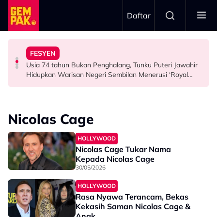
Skip to main content
Daftar
Airlines
Tangkap Ikan Segar Setiap Hari
FESYEN
“Saya Memang Suka Gaya Streetwear…” - Ezaidi Aziz
Tertelan Serpihan Lidi Sate, Wanita Saman Singapore
Permintaan Aneh Jared Leto Di Lokasi, Minta Nelayan
Usia 74 tahun Bukan Penghalang, Tunku Puteri Jawahir
HIBURAN
BERITA
HIBURAN
Hidupkan Warisan Negeri Sembilan Menerusi ‘Royal
Sembilan’
Nicolas Cage
HOLLYWOOD
Nicolas Cage Tukar Nama
Kepada Nicolas Cage
30/05/2026
HOLLYWOOD
Rasa Nyawa Terancam, Bekas
Kekasih Saman Nicolas Cage &
Anak