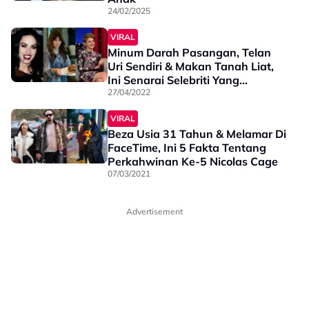
24/02/2025
VIRAL
Minum Darah Pasangan, Telan
Uri Sendiri & Makan Tanah Liat,
Ini Senarai Selebriti Yang
Berselera Pelik
27/04/2022
VIRAL
Beza Usia 31 Tahun & Melamar Di
FaceTime, Ini 5 Fakta Tentang
Perkahwinan Ke-5 Nicolas Cage
07/03/2021
Advertisement