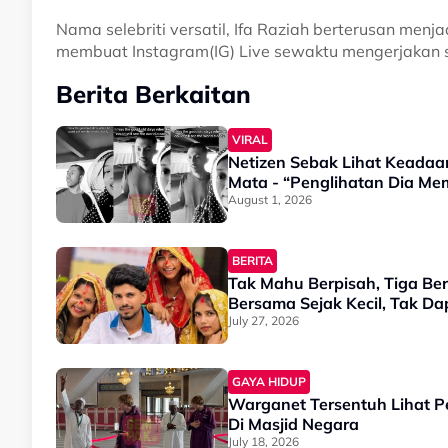
Nama selebriti versatil, Ifa Raziah berterusan menja
membuat Instagram(IG) Live sewaktu mengerjakan 
Berita Berkaitan
VIRAL
Netizen Sebak Lihat Keadaa
Mata - “Penglihatan Dia M
August 1, 2026
BERITA
Tak Mahu Berpisah, Tiga Ber
Bersama Sejak Kecil, Tak D
July 27, 2026
GAYA HIDUP
Warganet Tersentuh Lihat P
Di Masjid Negara
July 18, 2026