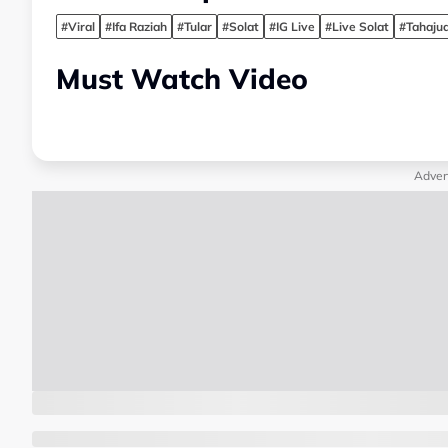
#Viral
#Ifa Raziah
#Tular
#Solat
#IG Live
#Live Solat
#Tahaju
Must Watch Video
Adver