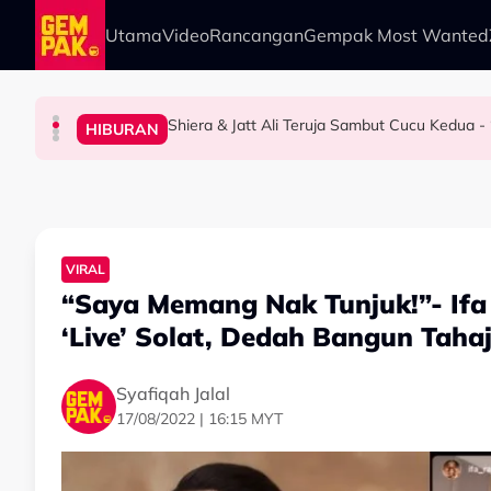
Skip to main content
Utama
Video
Rancangan
Gempak Most Wanted
Shiera & Jatt Ali Teruja Sambut Cucu Kedua 
HIBURAN
SELEBRITI
HIBURAN
HIBURAN
Khairul Aming Pilih Merdeka 118 Sebagai Loka
“Mak Cik Saya Berniaga Pondok Buruk, Dia S
"Agak Lucah & Melampau" - Kamal Adli Tegur
VIRAL
“Saya Memang Nak Tunjuk!”- Ifa
‘Live’ Solat, Dedah Bangun Taha
Syafiqah Jalal
17/08/2022 | 16:15 MYT