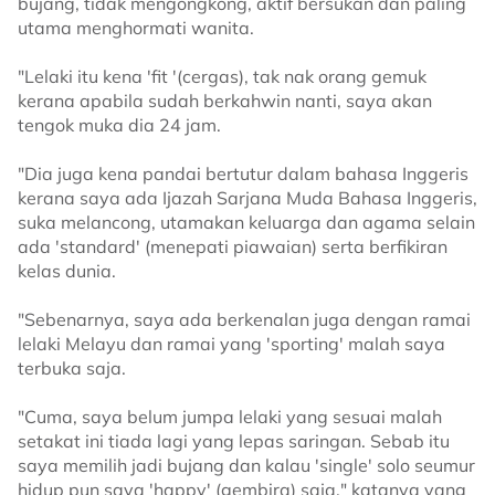
bujang, tidak mengongkong, aktif bersukan dan paling
utama menghormati wanita.
"Lelaki itu kena 'fit '(cergas), tak nak orang gemuk
kerana apabila sudah berkahwin nanti, saya akan
tengok muka dia 24 jam.
"Dia juga kena pandai bertutur dalam bahasa Inggeris
kerana saya ada Ijazah Sarjana Muda Bahasa Inggeris,
suka melancong, utamakan keluarga dan agama selain
ada 'standard' (menepati piawaian) serta berfikiran
kelas dunia.
"Sebenarnya, saya ada berkenalan juga dengan ramai
lelaki Melayu dan ramai yang 'sporting' malah saya
terbuka saja.
"Cuma, saya belum jumpa lelaki yang sesuai malah
setakat ini tiada lagi yang lepas saringan. Sebab itu
saya memilih jadi bujang dan kalau 'single' solo seumur
hidup pun saya 'happy' (gembira) saja," katanya yang