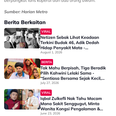
berpangkat lans koperal dan dua orang awam.
Sumber: Harian Metro
Berita Berkaitan
VIRAL
Netizen Sebak Lihat Keadaan
Terkini Budak 46, Adik Dedah
Hidap Penyakit Mata -
“Penglihatan Dia Memang Slowly
August 1, 2026
Makin Tak Nampak…”
BERITA
Tak Mahu Berpisah, Tiga Beradik
Pilih Kahwini Lelaki Sama -
“Sentiasa Bersama Sejak Kecil,
Tak Dapat Bayangkan Hidup
July 27, 2026
Berjauhan”
VIRAL
Iqbal Zulkefli Nak Tahu Macam
Mana Sakit Senggugut, Minta
Wanita Kongsi Pengalaman &
Ilmu - “Itu Ada Kaitan
June 23, 2026