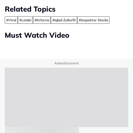
Keturunan?”
Related Topics
#Viral
#Lelaki
#Kriteria
#Iqbal Zulkefli
#Inspektor Sheila
Must Watch Video
Advertisement