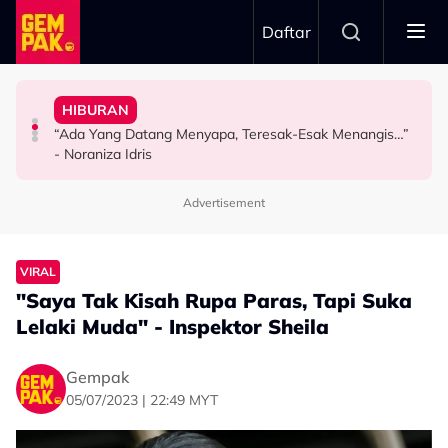
Skip to main content
Daftar
Pertama & Momen Sangat Bererti…”
Kurang Dua Minit
Jangan Terlalu Campuri Urusan Rumah Tangga Anak
Pesawat Mendarat - “Boleh Jadi Itu Pengalaman
HIBURAN
Khairul Aming Raih Jualan Lebih RM2 Juta Dalam
“Biarlah Mereka Yang Pilih” - Jinggo Nasihat Ibu Bapa
Atta Halilintar Tegur Individu Perlekeh Orang Rakam
“Ada Yang Datang Menyapa, Teresak-Esak Menangis…”
HIBURAN
SELEBRITI
SELEBRITI
- Noraniza Idris
Advertisement
VIRAL
"Saya Tak Kisah Rupa Paras, Tapi Suka
Lelaki Muda" - Inspektor Sheila
Gempak
05/07/2023 | 22:49 MYT