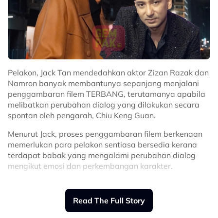
Pelakon, Jack Tan mendedahkan aktor Zizan Razak dan
Namron banyak membantunya sepanjang menjalani
penggambaran filem TERBANG, terutamanya apabila
melibatkan perubahan dialog yang dilakukan secara
spontan oleh pengarah, Chiu Keng Guan.
Menurut Jack, proses penggambaran filem berkenaan
memerlukan para pelakon sentiasa bersedia kerana
terdapat babak yang mengalami perubahan dialog
mengikut emosi dan perkembangan karakter.
“Saya rasa kami saling membantu juga, terutama dari
segi dialog dalam bahasa Melayu dan bahasa Inggeris.
Read The Full Story
“Sebab pengarah memang suka buat perubahan