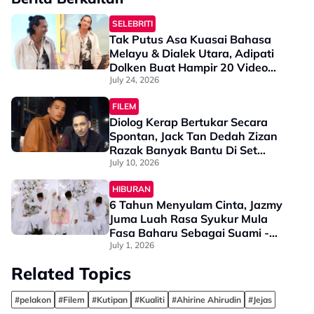
SELEBRITI
Tak Putus Asa Kuasai Bahasa
Melayu & Dialek Utara, Adipati
Dolken Buat Hampir 20 Video
Casting Demi Mojoku Hilang! -
July 24, 2026
“Saya Belum Pernah…”
FILEM
Diolog Kerap Bertukar Secara
Spontan, Jack Tan Dedah Zizan
Razak Banyak Bantu Di Set
TERBANG, “Terutama Dalam
July 10, 2026
Bahasa Melayu & Inggeris…”
HIBURAN
6 Tahun Menyulam Cinta, Jazmy
Juma Luah Rasa Syukur Mula
Fasa Baharu Sebagai Suami -
“Terima Kasih Kerana…”
July 1, 2026
Related Topics
#pelakon
#Filem
#Kutipan
#Kualiti
#Ahirine Ahirudin
#Jejas