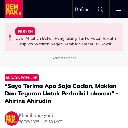
Skip to main content
Daftar
Airlines
Tangkap Ikan Segar Setiap Hari
FESYEN
“Saya Memang Suka Gaya Streetwear…” - Ezaidi Aziz
Tertelan Serpihan Lidi Sate, Wanita Saman Singapore
Permintaan Aneh Jared Leto Di Lokasi, Minta Nelayan
Usia 74 tahun Bukan Penghalang, Tunku Puteri Jawahir
HIBURAN
BERITA
HIBURAN
Hidupkan Warisan Negeri Sembilan Menerusi ‘Royal
Sembilan’
Advertisement
BUDAYA POPULAR
“Saya Terima Apa Saja Cacian, Makian
Dan Teguran Untuk Perbaiki Lakonan” -
Ahirine Ahirudin
Khairil Khusyairi
30/03/2025 | 17:50 MYT