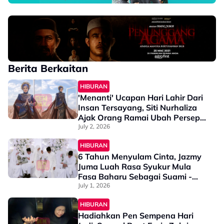
Berita Berkaitan
HIBURAN
'Menanti' Ucapan Hari Lahir Dari
Insan Tersayang, Siti Nurhaliza
Ajak Orang Ramai Ubah Persepsi
- "Kita Yang Sepatutnya..."
July 2, 2026
HIBURAN
6 Tahun Menyulam Cinta, Jazmy
Juma Luah Rasa Syukur Mula
Fasa Baharu Sebagai Suami -
“Terima Kasih Kerana…”
July 1, 2026
HIBURAN
Hadiahkan Pen Sempena Hari