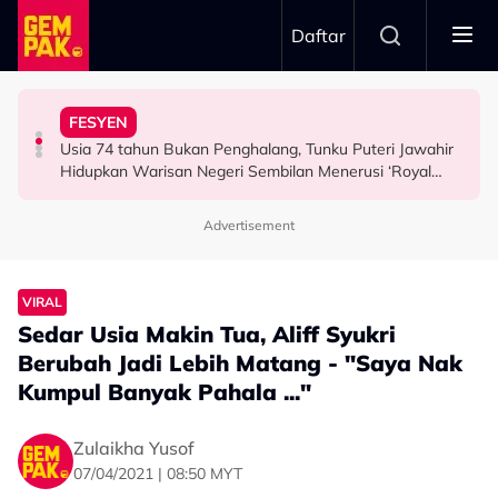
Skip to main content
Daftar
Airlines
Tangkap Ikan Segar Setiap Hari
FESYEN
“Saya Memang Suka Gaya Streetwear…” - Ezaidi Aziz
Tertelan Serpihan Lidi Sate, Wanita Saman Singapore
Permintaan Aneh Jared Leto Di Lokasi, Minta Nelayan
Usia 74 tahun Bukan Penghalang, Tunku Puteri Jawahir
HIBURAN
BERITA
HIBURAN
Hidupkan Warisan Negeri Sembilan Menerusi ‘Royal
Sembilan’
Advertisement
VIRAL
Sedar Usia Makin Tua, Aliff Syukri
Berubah Jadi Lebih Matang - "Saya Nak
Kumpul Banyak Pahala ..."
Zulaikha Yusof
07/04/2021 | 08:50 MYT