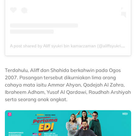
A post shared by Aliff syukri bin kamarzaman (@aliffsyukriterlajaklaris)
Terdahulu, Aliff dan Shahida berkahwin pada Ogos
2007. Pasangan tersebut dikurniakan lima orang
cahaya mata iaitu Ammar Ahyan, Qadejah Al Zahra,
Ibraheem Adham, Yusof Al Qardawi, Raudhah Arshiyah
serta seorang anak angkat.