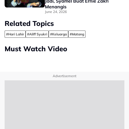
Jadi, Syamel Buat Ernie Zakri
Menangis
June 24, 2026
Related Topics
#Hari Lahir
#Aliff Syukri
#Keluarga
#Matang
Must Watch Video
Advertisement