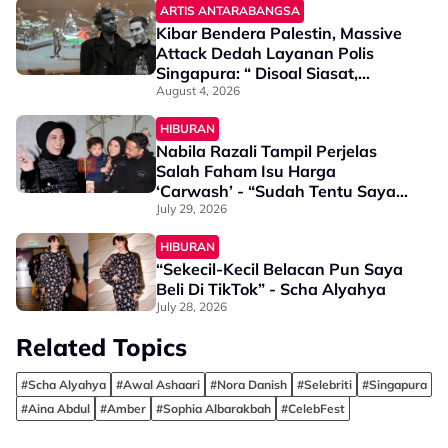
ARTIS ANTARABANGSA
Kibar Bendera Palestin, Massive
Attack Dedah Layanan Polis
Singapura: “ Disoal Siasat,
Passport Dirampas, Tapi Kami
August 4, 2026
Bangga”
HIBURAN
Nabila Razali Tampil Perjelas
Salah Faham Isu Harga
‘Carwash’ - “Sudah Tentu Saya
Terkejut Sebab Bila…”
July 29, 2026
HIBURAN
“Sekecil-Kecil Belacan Pun Saya
Beli Di TikTok” - Scha Alyahya
July 28, 2026
Related Topics
#Scha Alyahya
#Awal Ashaari
#Nora Danish
#Selebriti
#Singapura
#Aina Abdul
#Amber
#Sophia Albarakbah
#CelebFest