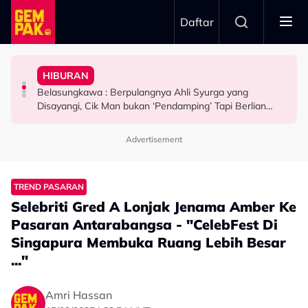
Skip to main content
Daftar
Post Muka…”
Doktor
Ang Faham Perasaan Fasha Sandha - “Kejap Lagi Aku
“Terima Kasih Atas Sokongan & Kepercayaan”
HIBURAN
Bawa Anak Ke Klinik, Syasya Rizal Terkejut Dikenali
Pelakon Tak Muncul, Telefon Tak Berjawab… Michael
Mahu Fokus Kerjaya, Pengurus Hussain Undur Diri -
Belasungkawa : Berpulangnya Ahli Syurga yang
HIBURAN
HIBURAN
HIBURAN
Disayangi, Cik Man bukan ‘Pendamping’ Tapi Berlian
Dunia Seni
Advertisement
TREND PASARAN
Selebriti Gred A Lonjak Jenama Amber Ke
Pasaran Antarabangsa - "CelebFest Di
Singapura Membuka Ruang Lebih Besar
..."
Amri Hassan