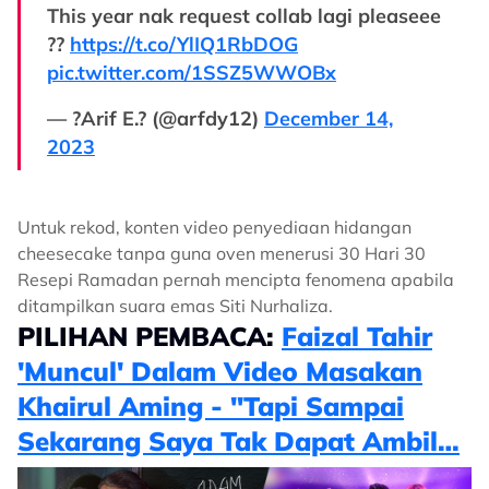
This year nak request collab lagi pleaseee
??
https://t.co/YlIQ1RbDOG
pic.twitter.com/1SSZ5WWOBx
— ?Arif E.? (@arfdy12)
December 14,
2023
Untuk rekod, konten video penyediaan hidangan
cheesecake tanpa guna oven menerusi 30 Hari 30
Resepi Ramadan pernah mencipta fenomena apabila
ditampilkan suara emas Siti Nurhaliza.
PILIHAN PEMBACA:
Faizal Tahir
'Muncul' Dalam Video Masakan
Khairul Aming - "Tapi Sampai
Sekarang Saya Tak Dapat Ambil…