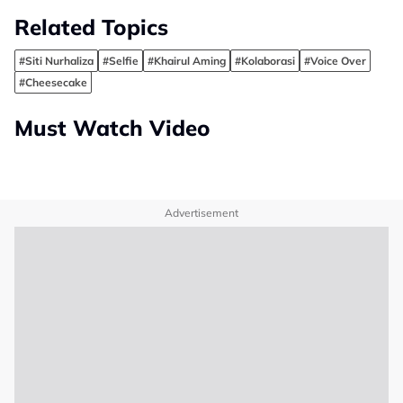
Related Topics
#Siti Nurhaliza
#Selfie
#Khairul Aming
#Kolaborasi
#Voice Over
#Cheesecake
Must Watch Video
Advertisement