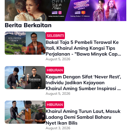
Berita Berkaitan
SELEBRITI
Bakal Taja 5 Pembeli Terawal Ke
Itali, Khairul Aming Kongsi Tips
Perjalanan - "Bawa Minyak Cap
Kapak, Jangan Banyak Ambil
August 5, 2026
Order ‘Fridge Magnet’..."
HIBURAN
Kagum Dengan Sifat ‘Never Rest’,
Individu Jadikan Kejayaan
Khairul Aming Sumber Inspirasi -
“So Proud To See His Progress”
August 5, 2026
HIBURAN
Khairul Aming Turun Laut, Masuk
Ladang Demi Sambal Baharu
Nyet Ikan Bilis
August 3, 2026