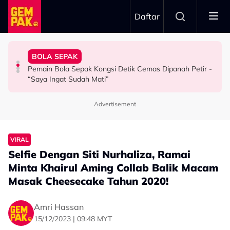
Skip to main content
Daftar
Kau Ini Nak Kena…”
Berkaitan Emosi…”
Kesabaran Fasha Sandha Makin ‘Tipis’ - “Orang Macam
Dambaan Syurga 2026’ - “Kita Tahu Permasalah Banyak
BOLA SEPAK
Dakwa Pelakon Tak Serik Datang Lewat Ke Set,
Anne Ngasri Terharu Jadi Panel Program ‘Bidadari
"Orang Keji Orang Fitnah Itu Normal" - Azza Elite
Pemain Bola Sepak Kongsi Detik Cemas Dipanah Petir -
HIBURAN
HIBURAN
SELEBRITI
“Saya Ingat Sudah Mati”
Advertisement
VIRAL
Selfie Dengan Siti Nurhaliza, Ramai
Minta Khairul Aming Collab Balik Macam
Masak Cheesecake Tahun 2020!
Amri Hassan
15/12/2023 | 09:48 MYT