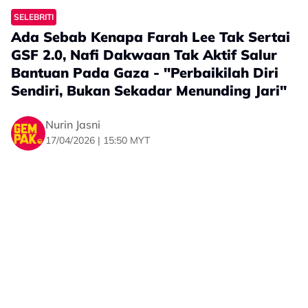
17/04/2026 | 15:50 MYT
#Daiyan Trisha
#Cinta
#Kahwin
#podcast
Dalam masa sama, pelakon drama Kahar: Kapla High
Council itu turut menjelaskan mengapa dia kini memilih
Hyrox berbanding sukan ragbi yang pernah
diceburinya sebelum ini.
Menurut Amir, faktor risiko kecederaan yang tinggi
dalam ragbi membuatkan dia mengambil keputusan
untuk beralih kepada sukan yang lebih selamat, namun
masih mampu menguji ketahanan fizikal.
“Sukan tetap sukan, mungkin kalau menepati minat
awak, gerak saja. Saya nak main ragbi dah tak boleh
sebab takut cedera atau patah tangan.
“Kalau nak jadi pemain ragbi, badan awak mestilah
terbiasa dengan aksi lasak. Jadi kita ambil inisiatif lain
dengan masuk Hyrox.
“Hyrox tak ada risiko, hanyalah pergerakan fungsian
yang mudah. Macam ‘lunges’, kita hari-hari bangun