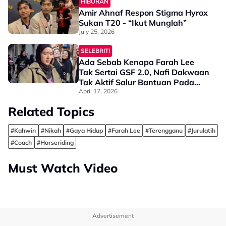
HIBURAN
Amir Ahnaf Respon Stigma Hyrox
Sukan T20 - “Ikut Munglah”
July 25, 2026
SELEBRITI
Ada Sebab Kenapa Farah Lee
Tak Sertai GSF 2.0, Nafi Dakwaan
Tak Aktif Salur Bantuan Pada
Gaza - "Perbaikilah Diri Sendiri,
April 17, 2026
Bukan Sekadar Menunding Jari"
Related Topics
#Kahwin
#Nikah
#Gaya Hidup
#Farah Lee
#Terengganu
#Jurulatih
#Coach
#Horseriding
Must Watch Video
Advertisement