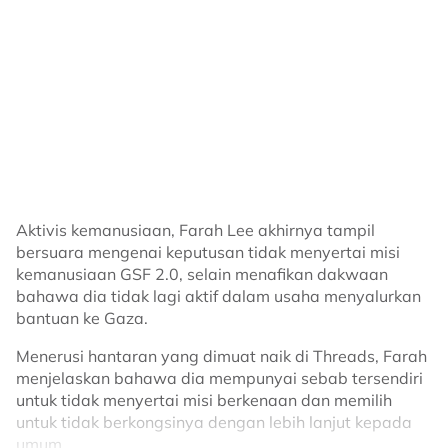
dari kerusi atau katil.
“Cuma perbezaannya kita buat setelah berlari satu kilo
Aktivis kemanusiaan, Farah Lee akhirnya tampil
setiap satu sesi,” ujarnya.
bersuara mengenai keputusan tidak menyertai misi
kemanusiaan GSF 2.0, selain menafikan dakwaan
Ditanya mengenai sumber kekuatannya untuk
bahawa dia tidak lagi aktif dalam usaha menyalurkan
menyertai sukan Hyrox itu, Amir berkongsi bahawa dia
bantuan ke Gaza.
sememangnya merupakan seorang atlet yang aktif
sejak di bangku sekolah lagi.
Menerusi hantaran yang dimuat naik di Threads, Farah
menjelaskan bahawa dia mempunyai sebab tersendiri
“Kekuatan itu saya dapat daripada darah orang
untuk tidak menyertai misi berkenaan dan memilih
Terengganu, gurau saja. Sebenarnya dulu saya main
untuk tidak berkongsinya dengan lebih lanjut kepada
ragi untuk pasukan Terengganu dan dipilih sertai
umum.
Sukma serta mewakili Malaysia.
"Saya tidak menyertai GSF 2.0 dan keputusan untuk
“Saya sebenarnya memang seorang atlet dari kecil
Read The Full Story
tidak memohon bagi menyertai misi ini telah lama saya
lagi. Saya masuk Hyrox pun sebab saya dah penat
buat atas sebab peribadi serta sensitiviti yang saya
sakit selama bertahun-tahun jadi saya rasa saya
pilih untuk tidak dikongsikan secara terbuka.
berhak untuk jadi sihat,” ulasnya.
Advertisement
Bagaimanapun, Farah menegaskan bahawa dia masih
Advertisement
Sebelum ini, Amir berjaya menamatkan cabaran Hyrox
terbuka untuk kembali menyertai misi flotila pada masa
Singapura dengan catatan masa 1 jam 38 minit 59
akan datang sekiranya diperlukan.