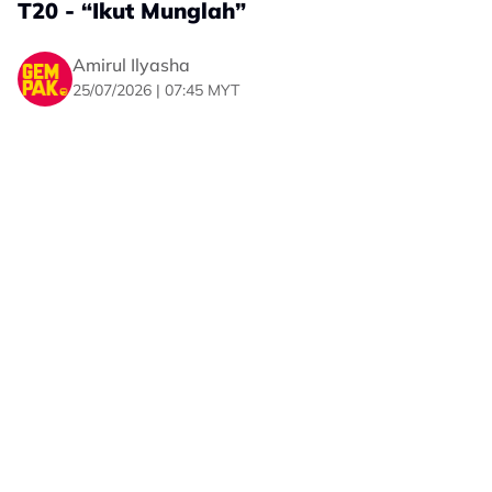
T20 - “Ikut Munglah”
tidak melihat isu agama sebagai satu masalah, namun
lama-kelamaan perkara itu menjadi penghalang utama
Amirul Ilyasha
dalam hubungan mereka.
25/07/2026 | 07:45 MYT
“Mula-mula dia tak anggap isu agama tu sebagai satu
masalah. Tapi lama-kelamaan, perkara itu menjadi
isu,” ujarnya.
Situasi itu juga mengajar Daiyan bahawa soal agama
bukanlah satu perkara yang boleh dipandang ringan
atau dipersetujui hanya dengan kata-kata.
“Hubungan yang lalu mengajar saya, ia bukan sekadar
cakap ‘ya, saya akan masuk Islam’. Ia jauh lebih
mendalam daripada itu.
“Awak perlu benar-benar percaya kerana suatu hari
nanti awak akan memimpin keluarga saya,” katanya.
Pelakon, Amir Ahnaf memberikan pandangannya
mengenai kecaman yang dilemparkan segelintir
Tambah Daiyan, memeluk Islam semata-mata untuk
netizen terhadap individu yang aktif menyertai sukan
memenuhi syarat perkahwinan tidak cukup jika tidak
lasak Hyrox sejak akhir-akhir ini.