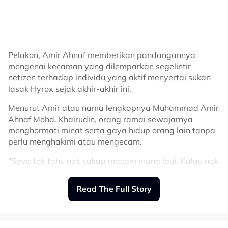
disertakan dengan kepercayaan serta penghayatan
yang mendalam dalam beragama.
Menurut Amir atau nama lengkapnya Muhammad Amir
Ahnaf Mohd. Khairudin, orang ramai sewajarnya
“Dia memang kena Muslim. Kalau belum Muslim, dia
menghormati minat serta gaya hidup orang lain tanpa
kena betul-betul bersedia, bukan sekadar masuk Islam,
perlu menghakimi atau mengecam.
tapi juga mengamalkannya.
“Saya tak tahu nak cakap macam mana lagi. Kalau nak
“Dia bukan berkahwin dengan saya seorang saja. Dia
bersukan, pergilah bersukan, terpulanglah kalau
berkahwin dengan keluarga saya, budaya saya dan
seseorang itu pandai bersukan.
Read The Full Story
semua yang saya raikan.
“Tetapi kalau orang itu suka makan aiskrim, biarlah dia
“Ramai orang sanggup masuk Islam, tapi sekadar atas
makan. Kenapa perlu kecam dia?
kertas. Bagi saya, itu tak cukup. Kalau bukan Muslim,
dia perlu benar-benar bersedia bukan sekadar untuk
“Begitu juga kalau dia suka makan roti canai di kedai
SELEBRITI
memeluk Islam, tetapi mengamalkannya.
mamak, malah kalau dia mahu makan Nobu (restoran
Ada Sebab Kenapa Farah Lee Tak Sertai
Jepun) atau makanan yang mahal sekalipun, itu suka
“Ada orang yang masuk Islam hanya atas kertas,
hati dialah. Tidak menggunakan duit awak pun,”
GSF 2.0, Nafi Dakwaan Tak Aktif Salur
tetapi bagi saya itu tidak cukup,” katanya lagi.
katanya kepada Gempak.
Bantuan Pada Gaza - "Perbaikilah Diri
Sumber:
TikTok
Sendiri, Bukan Sekadar Menunding Jari"
Amir berkongsi perkara tersebut ketika ditemui pada
tayangan perdana What’s Next On Viu Cinta Dalam
Related Topics
Sekam, baru-baru ini.
Nurin Jasni