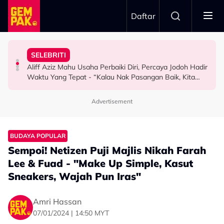
Skip to main content
Daftar
Wargamaya
Kebaikan Amira Othman 10 Tahun Lalu Jadi Bualan
Rahman
Buli - "Jangan Bagi Orang Pijak Kau"
SELEBRITI
“Mak Cik Saya Berniaga Pondok Buruk, Dia Selalu…” -
“Kalau Dulu, Masa Mandi Selalu Nampak…” - Zoey
Zila Bakarin Sebak, Anak Sulung Sering Jadi Mangsa
Aliff Aziz Mahu Usaha Perbaiki Diri, Percaya Jodoh Hadir
HIBURAN
HIBURAN
SELEBRITI
Waktu Yang Tepat - “Kalau Nak Pasangan Baik, Kita
Kena Jadi Baik…”
Advertisement
BUDAYA POPULAR
Sempoi! Netizen Puji Majlis Nikah Farah
Lee & Fuad - "Make Up Simple, Kasut
Sneakers, Wajah Pun Iras"
Amri Hassan
07/01/2024 | 14:50 MYT