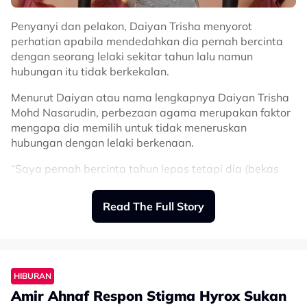
Penyanyi dan pelakon, Daiyan Trisha menyorot
perhatian apabila mendedahkan dia pernah bercinta
dengan seorang lelaki sekitar tahun lalu namun
hubungan itu tidak berkekalan.
Menurut Daiyan atau nama lengkapnya Daiyan Trisha
Mohd Nasarudin, perbezaan agama merupakan faktor
mengapa dia memilih untuk tidak meneruskan
hubungan dengan lelaki berkenaan.
“Saya pernah bercinta tahun lepas tetapi dia (bekas
kekasih) bukan Muslim. Jadi kami tak boleh berkahwin.
Read The Full Story
“Saya bukan jenis yang bercinta untuk suka-suka, saya
bercinta untuk berkahwin,” kongsinya.
Daiyan berkongsi perkara tersebut ketika menjadi
tetamu sesi podcast ‘Head Over Heels Podcast’.
HIBURAN
Bercerita lanjut, pelantun lagu Penat ini memaklumkan
Amir Ahnaf Respon Stigma Hyrox Sukan
bahawa pada awalnya, bekas teman lelakinya itu