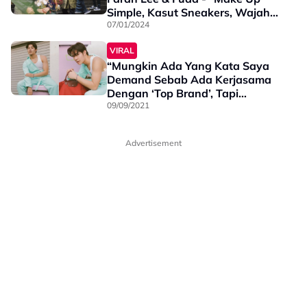
Simple, Kasut Sneakers, Wajah
Pun Iras"
07/01/2024
VIRAL
“Mungkin Ada Yang Kata Saya
Demand Sebab Ada Kerjasama
Dengan ‘Top Brand’, Tapi
Sebenarnya…” - Meerqeen
09/09/2021
Advertisement