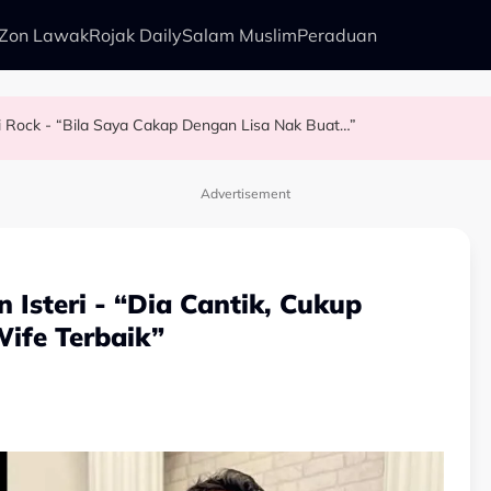
Zon Lawak
Rojak Daily
Salam Muslim
Peraduan
i Rock - “Bila Saya Cakap Dengan Lisa Nak Buat…”
ya Dedah Hubungan Sebenar Dengan Idris Khan
ng Baizura Untuk…” - Shila Amzah
Tetapi...
Advertisement
Isteri - “Dia Cantik, Cukup
ife Terbaik”