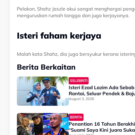
Pelakon, Shahz Jaszle akui sangat menghargai peng
menguruskan rumah tangga dan juga kerjayanya.
Isteri faham kerjaya
Malah kata Shahz, dia juga bersyukur kerana ister
Berita Berkaitan
SELEBRITI
Isteri Ezad Lazim Ada Seba
Rantai, Seluar Pendek & Ba
August 3, 2026
BERITA
Penantian 16 Tahun Berakhir
“Suami Saya Kini Juara Su