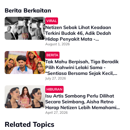
Berita Berkaitan
VIRAL
Netizen Sebak Lihat Keadaan
Terkini Budak 46, Adik Dedah
Hidap Penyakit Mata -
“Penglihatan Dia Memang Slowly
August 1, 2026
Makin Tak Nampak…”
BERITA
Tak Mahu Berpisah, Tiga Beradik
Pilih Kahwini Lelaki Sama -
“Sentiasa Bersama Sejak Kecil,
Tak Dapat Bayangkan Hidup
July 27, 2026
Berjauhan”
HIBURAN
Isu Artis Sombong Perlu Dilihat
Secara Seimbang, Aisha Retno
Harap Netizen Lebih Memahami
Situasi - “Kita Pun Ada Had
April 27, 2026
Penat & Lesu”
Related Topics