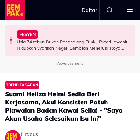
Skip to main content
Daftar
Airlines
Tangkap Ikan Segar Setiap Hari
FESYEN
“Saya Memang Suka Gaya Streetwear…” - Ezaidi Aziz
Tertelan Serpihan Lidi Sate, Wanita Saman Singapore
Permintaan Aneh Jared Leto Di Lokasi, Minta Nelayan
Usia 74 tahun Bukan Penghalang, Tunku Puteri Jawahir
HIBURAN
BERITA
HIBURAN
Hidupkan Warisan Negeri Sembilan Menerusi ‘Royal
Sembilan’
Advertisement
TREND PASARAN
Suami Heliza Helmi Sedia Beri
Kerjasama, Akui Konsisten Patuh
Piawaian Badan Kawal Selia! - "Saya
Akan Usaha Selesaikan Isu Ini"
Firdaus