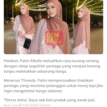
Menerusi hantaran sama, Fatin turut menitipkan doa
agar Allah SWT mengampunkan segala dosa arwah
dan menempatkannya dalam kalangan orang yang
beriman.
“Ya Allah, dengan segala rahmat-Mu, ampunkanlah
segala kekurangan dan kesilapannya. Ganjarilah
segala kebaikan yang telah dibawanya dalam
kehidupan orang lain.
“Terangilah kuburnya dengan cahaya, ketenangan dan
Pelakon, Fatin Afeefa meluahkan rasa kurang senang
keselesaan serta tempatkanlah dia dalam kalangan
dengan sikap segelintir peniaga yang menjual barang
insan yang Engkau cintai.
tanpa meletakkan sebarang harga.
“Baba menghabiskan hidupnya dengan berbuat baik
Menerusi Threads, Fatin mempersoalkan tindakan
kepada kami. Maka, berbuat baiklah kepadanya.
peniaga yang meminta pelanggan untuk mesej tepi jika
Amin,” tulisnya lagi.
ingin mengetahai harga sebenar.
Terdahulu, Fatin berkongsi berita duka mengenai
"Stress betul. Saya nak beli produk yang awak jual,
bapanya yang menghembuskan nafas terakhir dunia
tapi awak tak letak harga.