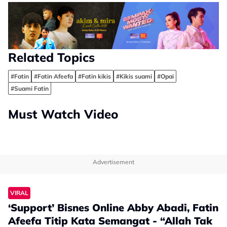
Related Topics
#Fatin
#Fatin Afeefa
#Fatin kikis
#Kikis suami
#Opai
#Suami Fatin
Must Watch Video
Advertisement
VIRAL
‘Support’ Bisnes Online Abby Abadi, Fatin
Afeefa Titip Kata Semangat - “Allah Tak