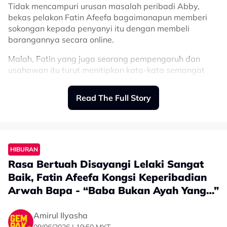
Tidak mencampuri urusan masalah peribadi Abby,
bekas pelakon Fatin Afeefa bagaimanapun memberi
sokongan kepada penyanyi itu dengan membeli
barangannya secara online.
Malah, Fatin yang juga seorang pempengaruh dan
usahawan itu turut menitipkan kata-kata semangat
buat Abby.
Read The Full Story
“Dah order kakak! Allah tak tidur, dan Dia
nampak semua pengorbanan. Kakak kuat,
InsyaAllah everything will be okay,” tulis
Fatin.
HIBURAN
Rasa Bertuah Disayangi Lelaki Sangat
Baik, Fatin Afeefa Kongsi Keperibadian
Terdahulu, isu dipercayai tercetus apabila Abby dilihat
tidak hadir ke majlis doa selamat hari lahir anak
Arwah Bapa - “Baba Bukan Ayah Yang…”
perempuannya, Marissa Dania Hakim.
Amirul Ilyasha
Abby bagaimanapun memberitahu dia ada menerima