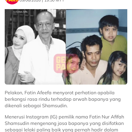
09/06/2026 | 19:50 MYT
jemputan namun tidak terasa untuk menghadiri majlis
tersebut atas banyak sebab.
Abby kemudian ada berkongsi trauma yang
dialaminya selama ini dan Marissa juga ada membuat
beberapa kenyataan berhubung isu yang berlaku.
Sumber -
Threads
Related Topics
#Abby Abadi
#Fatin Afeefa
#kemelut keluarga
#Marissa Dania Hakim
#sokongan pempengaruh
Pelakon, Fatin Afeefa menyorot perhatian apabila
berkongsi rasa rindu terhadap arwah bapanya yang
dikenali sebagai Shamsudin.
Menerusi Instagram (IG) pemilik nama Fatin Nur Afifah
Shamsudin mengenang jasa bapanya yang disifatkan
sebagai lelaki paling baik yang pernah hadir dalam