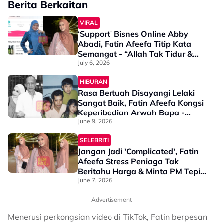
Berita Berkaitan
VIRAL
‘Support’ Bisnes Online Abby
Abadi, Fatin Afeefa Titip Kata
Semangat - “Allah Tak Tidur &
Nampak Semua…”
July 6, 2026
HIBURAN
Rasa Bertuah Disayangi Lelaki
Sangat Baik, Fatin Afeefa Kongsi
Keperibadian Arwah Bapa -
“Baba Bukan Ayah Yang…”
June 9, 2026
SELEBRITI
Jangan Jadi 'Complicated', Fatin
Afeefa Stress Peniaga Tak
Beritahu Harga & Minta PM Tepi -
"Saya Tak Mahu Berkenalan"
June 7, 2026
Advertisement
Menerusi perkongsian video di TikTok, Fatin berpesan