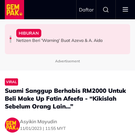
Skip to main content
Daftar
Orang Cakap..."
Doktor
Lagu Ogy, Tak Mahu Ada Perbandingan - "Saya Tak Nak
Idris: “Masa Dapat Call, Ingat Jemput Jadi Penonton”
HIBURAN
Bawa Anak Ke Klinik, Syasya Rizal Terkejut Dikenali
Kilauan Emas Selebriti: Fazlina Ahmad Daud Elak Nyanyi
Sanggup ‘Battle’ Beli Tiket Gema Bumantara, Noraniza
Netizen Beri 'Warning' Buat Azeva & A. Aida
HIBURAN
SELEBRITI
HIBURAN
Advertisement
VIRAL
Suami Sanggup Berhabis RM2000 Untuk
Beli Make Up Fatin Afeefa - “Kikislah
Sebelum Orang Lain…”
Asyikin Mayudin
11/01/2023 | 11:55 MYT