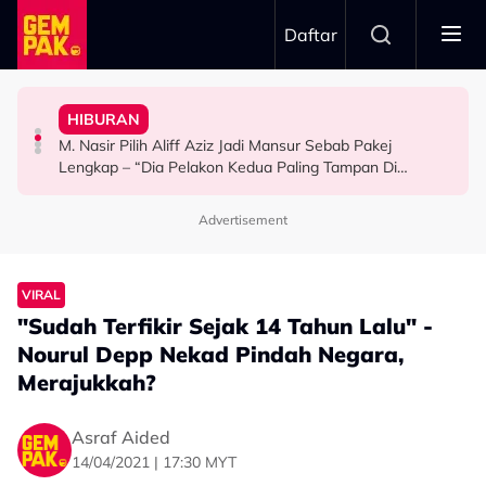
Skip to main content
Daftar
Mansur & Liu
“Bila Saya Cakap Dengan Lisa Nak Buat…”
HIBURAN
M. Nasir Pilih Aliff Aziz, Melinda Dadew Hidupkan Kisah
Ramai Masih Bujang Bukan Kerana Memilih Tetapi...
Impian Yusry Untuk Dikenali Sebagai Penyanyi Rock -
M. Nasir Pilih Aliff Aziz Jadi Mansur Sebab Pakej
HIBURAN
GAYA HIDUP
HIBURAN
Lengkap – “Dia Pelakon Kedua Paling Tampan Di
Malaysia”
Advertisement
VIRAL
"Sudah Terfikir Sejak 14 Tahun Lalu" -
Nourul Depp Nekad Pindah Negara,
Merajukkah?
Asraf Aided
14/04/2021 | 17:30 MYT