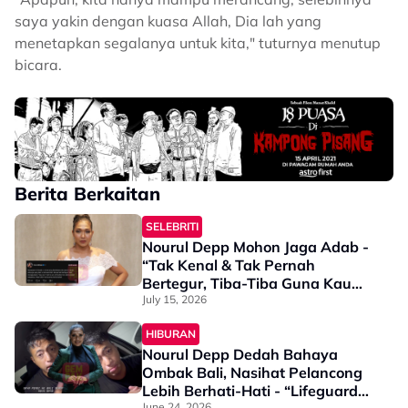
saya yakin dengan kuasa Allah, Dia lah yang
menetapkan segalanya untuk kita," tuturnya menutup
bicara.
Berita Berkaitan
SELEBRITI
Nourul Depp Mohon Jaga Adab -
“Tak Kenal & Tak Pernah
Bertegur, Tiba-Tiba Guna Kau
Aku”
July 15, 2026
HIBURAN
Nourul Depp Dedah Bahaya
Ombak Bali, Nasihat Pelancong
Lebih Berhati-Hati - “Lifeguard
June 24, 2026