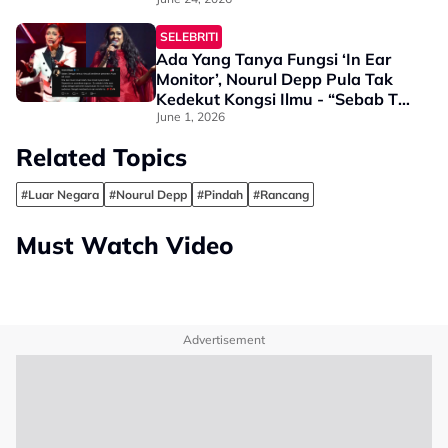
Hanya Akan Ada Pada…”
SELEBRITI
Ada Yang Tanya Fungsi ‘In Ear
Monitor’, Nourul Depp Pula Tak
Kedekut Kongsi Ilmu - “Sebab Tu
Bila Cakap Dengan Penonton
June 1, 2026
Saya Buka…”
Related Topics
#Luar Negara
#Nourul Depp
#Pindah
#Rancang
Must Watch Video
Advertisement