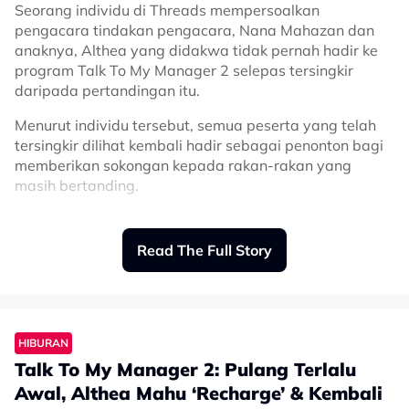
Seorang individu di Threads mempersoalkan
pernah putus-putus memberikan nasihat, doa dan
pengacara tindakan pengacara, Nana Mahazan dan
sokongan sepanjang kami saling mengenali. Nasihat
anaknya, Althea yang didakwa tidak pernah hadir ke
dan kasih sayang kalian menjadi kekuatan untuk kami
program Talk To My Manager 2 selepas tersingkir
terus memperbaiki diri dan menjadi insan yang lebih
daripada pertandingan itu.
baik daripada sebelumnya," ujarnya.
Menurut individu tersebut, semua peserta yang telah
Berikut perkongsian penuh Jazmy Juma:
tersingkir dilihat kembali hadir sebagai penonton bagi
memberikan sokongan kepada rakan-rakan yang
masih bertanding.
“Saya perhati artis yang tersingkir akan muncul
sebagai penonton untuk konsert minggu depan seperti
Read The Full Story
Fariedz, Fazley, Ratu, Viviana tapi tak pernah tengok
Athea dan Nana hadir.
“Kenapa ye? Tak nak support ke kawan-
HIBURAN
kawan yang masih berada dalam
Talk To My Manager 2: Pulang Terlalu
program tu? atau merajuk?” tanya
Awal, Althea Mahu ‘Recharge’ & Kembali
individu tersebut.