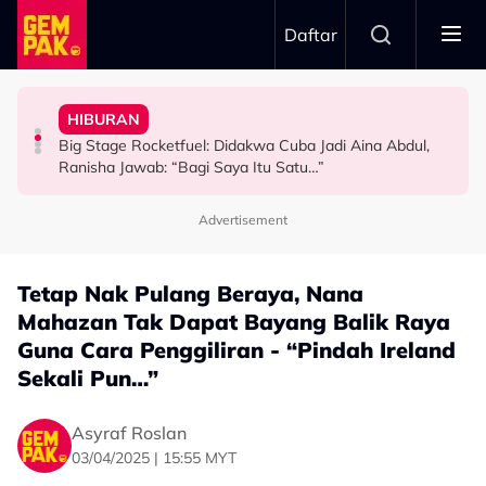
Skip to main content
Daftar
Terus Sambung”
2026
1968
Babak ‘Single Take’ CHELOT - “Badan Koyak, Balut
HIBURAN
TERBANG Bawa Legasi Rali Negara Ke Art Of Speed
Netizen Restu! Semua Tak Sabar Nak Saksikan Kudrat
Tak Guna ‘Stuntman’, Shukri Yahaya Cedera Jayakan
Big Stage Rocketfuel: Didakwa Cuba Jadi Aina Abdul,
HIBURAN
HIBURAN
HIBURAN
Ranisha Jawab: “Bagi Saya Itu Satu…”
Advertisement
Tetap Nak Pulang Beraya, Nana
Mahazan Tak Dapat Bayang Balik Raya
Guna Cara Penggiliran - “Pindah Ireland
Sekali Pun…”
Asyraf Roslan
03/04/2025 | 15:55 MYT