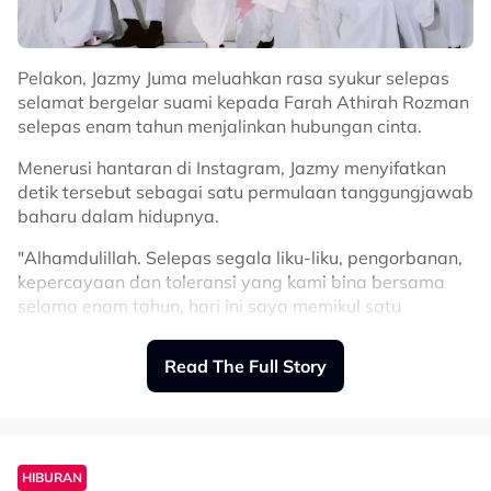
Pelakon, Jazmy Juma meluahkan rasa syukur selepas
selamat bergelar suami kepada Farah Athirah Rozman
selepas enam tahun menjalinkan hubungan cinta.
Menerusi hantaran di Instagram, Jazmy menyifatkan
detik tersebut sebagai satu permulaan tanggungjawab
baharu dalam hidupnya.
"Alhamdulillah. Selepas segala liku-liku, pengorbanan,
kepercayaan dan toleransi yang kami bina bersama
selama enam tahun, hari ini saya memikul satu
tanggungjawab baharu sebagai seorang suami.
Read The Full Story
"Perjalanan ini mengajar saya bahawa masih banyak
lagi pengajaran dan pengalaman yang akan kami lalui
bersama. Semoga setiap ujian dan setiap kebahagiaan
yang mendatang menjadi kekuatan buat kami berdua
dalam membina rumah tangga yang diredai Allah,"
HIBURAN