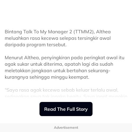
Untuk info, Datuk A. Aida bersama anaknya, Azeva,
Jamilulhayat dan Hussain; Safura dan Kim Khairii; Adira
dan Anggrek; serta Datuk Seri Vida dan Cik B berjaya
mara ke minggu grand finale.
Bintang Talk To My Manager 2 (TTMM2), Althea
Sumber -
meluahkan rasa kecewa selepas tersingkir awal
Threads
daripada program tersebut.
Related Topics
Menurut Althea, penyingkiran pada peringkat awal itu
#Nana Mahazan
#Althea
#Talk To My Manager 2
#Datuk A Aida
agak sukar untuk diterima, apatah lagi dia sudah
#Datuk Seri Vida
meletakkan jangkaan untuk bertahan sekurang-
kurangnya sehingga minggu keempat.
“Saya rasa agak kecewa sebab keluar terlalu awal,
sedangkan saya tak jangka begitu. Saya ingat mungkin
minggu keempat baru akan tersingkir. Rasa macam
Read The Full Story
terlalu cepat untuk saya… tapi saya dah buat yang
terbaik,” katanya.
Advertisement
Selepas penyingkiran, Althea merancang untuk