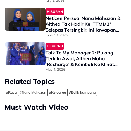
“Terima Kasih Kerana…”
July 1, 2026
HIBURAN
Netizen Persoal Nana Mahazan &
Althea Tak Hadir Ke 'TTMM2'
Selepas Tersingkir, Ini Jawapan
Tuan Badan - “Sebab Isnin
June 18, 2026
Saya…”
HIBURAN
Talk To My Manager 2: Pulang
Terlalu Awal, Althea Mahu
‘Recharge’ & Kembali Ke Minat
Asal - “Saya Tak Jangka…”
May 4, 2026
Related Topics
#Raya
#Nana Mahazan
#Keluarga
#Balik kampung
Must Watch Video