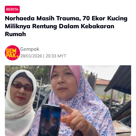
Related Topics
BERITA
#Kucing
Norhaeda Masih Trauma, 70 Ekor Kucing
Miliknya Rentung Dalam Kebakaran
Rumah
Gempak
28/01/2026 | 20:33 MYT