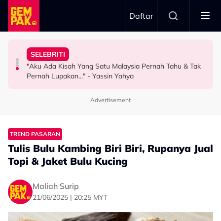
Skip to main content
Daftar
Gelagat Penari Ketika Praktis - "Memang Kena Jeling..."
"Ini Namanya Penyanyi Yang..."
Nama…
SELEBRITI
Stacy Rindu Zaman Persembahan 'All Out', Kongsi
Bukan Penyanyi Ego, Adzrin Adzhar 'Back-Up' Awie -
Intan Najuwa Timang Anak Perempuan Kedua, Beri
"Aku Ada Kisah Yang Satu Malaysia Pernah Tahu & Tak
SELEBRITI
SELEBRITI
HIBURAN
Pernah Lupakan..." - Yassin Yahya
Advertisement
TREND PASARAN
Tulis Bulu Kambing Biri Biri, Rupanya Jual
Topi & Jaket Bulu Kucing
Maliah Surip
21/06/2025 | 20:25 MYT