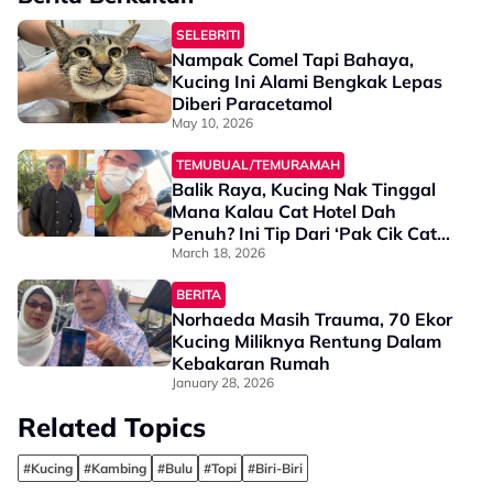
SELEBRITI
Nampak Comel Tapi Bahaya,
Kucing Ini Alami Bengkak Lepas
Diberi Paracetamol
May 10, 2026
TEMUBUAL/TEMURAMAH
Balik Raya, Kucing Nak Tinggal
Mana Kalau Cat Hotel Dah
Penuh? Ini Tip Dari ‘Pak Cik Cat
Sitter’
March 18, 2026
BERITA
Norhaeda Masih Trauma, 70 Ekor
Kucing Miliknya Rentung Dalam
Kebakaran Rumah
January 28, 2026
Related Topics
#Kucing
#Kambing
#Bulu
#Topi
#Biri-Biri