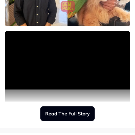
dengan caranya sendiri, tetapi jangan biarkan ia
berlaku lagi,” ujar doktor tersebut.
Beliau berkata, perkongsian itu bertujuan memberi
kesedaran kepada mereka yang benar-benar tidak
mengetahui bahaya ubat manusia terhadap haiwan.
“Mujur mereka segera membawanya ke hospital,”
katanya.
Hospital tersebut menasihatkan pemilik haiwan
supaya tidak memberikan sebarang ubat manusia
kepada haiwan peliharaan tanpa nasihat doktor
veterinar.
Orang ramai juga digesa mendapatkan rawatan
profesional sekiranya haiwan peliharaan sakit dan
tidak cuba merawat sendiri menggunakan ubat
Read The Full Story
manusia.
Sumber: Sinar Harian