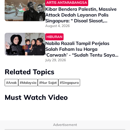
ARTIS ANTARABANGSA
Kibar Bendera Palestin, Massive
Attack Dedah Layanan Polis
Singapura: “ Disoal Siasat,
Passport Dirampas, Tapi Kami
August 4, 2026
Bangga”
HIBURAN
Nabila Razali Tampil Perjelas
Salah Faham Isu Harga
‘Carwash’ - “Sudah Tentu Saya
Terkejut Sebab Bila…”
July 29, 2026
Related Topics
#Anak
#Malaysia
#Nur Sajat
#Singapura
Must Watch Video
Advertisement