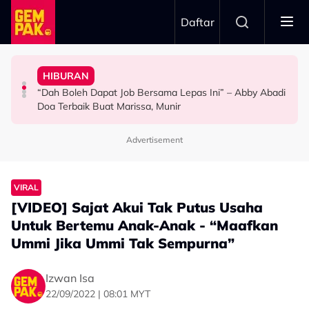
Skip to main content
Daftar
Doktor
Ini’ Di BIFF
Anak Yang Sudah Mati
HIBURAN
Bawa Anak Ke Klinik, Syasya Rizal Terkejut Dikenali
Michelle Yeoh Dinobatkan ‘Tokoh Perfileman Asia Tahun
Kasihnya Ibu, Ikan Lumba-Lumba Enggan Tinggalkan
“Dah Boleh Dapat Job Bersama Lepas Ini” – Abby Abadi
HIBURAN
SELEBRITI
BERITA
Doa Terbaik Buat Marissa, Munir
Advertisement
VIRAL
[VIDEO] Sajat Akui Tak Putus Usaha
Untuk Bertemu Anak-Anak - “Maafkan
Ummi Jika Ummi Tak Sempurna”
Izwan Isa
22/09/2022 | 08:01 MYT