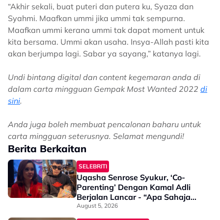
“Akhir sekali, buat puteri dan putera ku, Syaza dan
Syahmi. Maafkan ummi jika ummi tak sempurna.
Maafkan ummi kerana ummi tak dapat moment untuk
kita bersama. Ummi akan usaha. Insya-Allah pasti kita
akan berjumpa lagi. Sabar ya sayang,” katanya lagi.
Undi bintang digital dan content kegemaran anda di
dalam carta mingguan Gempak Most Wanted 2022
di
sini
.
Anda juga boleh membuat pencalonan baharu untuk
carta mingguan seterusnya. Selamat mengundi!
Berita Berkaitan
SELEBRITI
Uqasha Senrose Syukur, ‘Co-
Parenting’ Dengan Kamal Adli
Berjalan Lancar - “Apa Sahaja
Untuk Uqaira, Kami Cuba Yang
August 5, 2026
Terbaik”