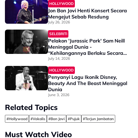
HOLLYWOOD
Jon Bon Jovi Henti Konsert Secara
Mengejut Sebab Resdung
July 26, 2026
SELEBRITI
Pelakon 'Jurassic Park' Sam Neill
Meninggal Dunia -
“Kehilangannya Berlaku Secara
Tiba-Tiba…”
July 14, 2026
HOLLYWOOD
Penyanyi Lagu Ikonik Disney,
Beauty And The Beast Meninggal
Dunia
June 3, 2026
Related Topics
#Hollywood
#Vokalis
#Bon Jovi
#Pujuk
#Terjun Jambatan
Must Watch Video