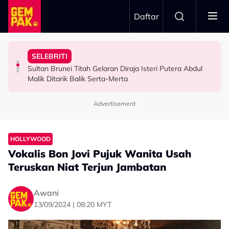
Skip to main content
Daftar
Minggu Kutipan Hampir…”
Badar Shah Papar Jumlah Kutipan Derma - “Setiap
Inspirasi Di Sebalik Drama ‘Wish List’
SELEBRITI
Netizen Puji Ketulusan Masjid Raja Bendahara Tengku
Dari Angan-Angan Jadi Drama, Mira Filzah Kongsi
“Saya Memang Suka Gaya Streetwear…” - Ezaidi Aziz
Sultan Brunei Titah Gelaran Diraja Isteri Putera Abdul
VIRAL
HIBURAN
HIBURAN
Malik Ditarik Balik Serta-Merta
Advertisement
HOLLYWOOD
Vokalis Bon Jovi Pujuk Wanita Usah
Teruskan Niat Terjun Jambatan
Awani
13/09/2024 | 08:20 MYT