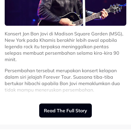
Konsert Jon Bon Jovi di Madison Square Garden (MSG),
New York pada Khamis berakhir lebih awal apabila
legenda rock itu terpaksa meninggalkan pentas
selepas membuat persembahan selama kira-kira 90
minit.
Persembahan tersebut merupakan konsert kelapan
dalam siri jelajah Forever Tour. Suasana tiba-tiba
bertukar hibachi apabila Bon Jovi memaklumkan dua
tidak mampu meneruskan persembahan.
"Simpan tiket anda. Jangan buang. Saya akan
usahakan supaya konsert ini dijadualkan semula.
Read The Full Story
"Saya cuma perlu berehat malam ini. Saya rasa baik,
jumpa anda semua lagi nanti," katanya sebelum