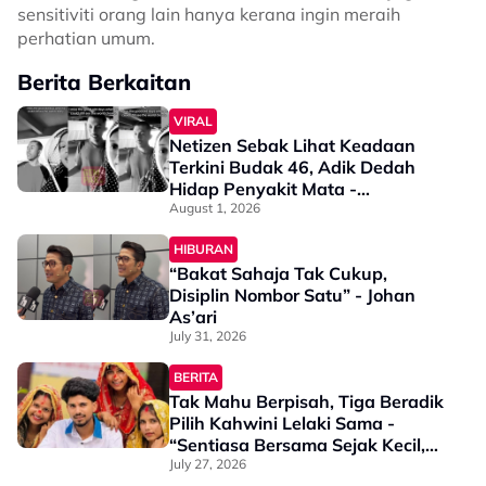
sensitiviti orang lain hanya kerana ingin meraih
perhatian umum.
Berita Berkaitan
VIRAL
Netizen Sebak Lihat Keadaan
Terkini Budak 46, Adik Dedah
Hidap Penyakit Mata -
“Penglihatan Dia Memang Slowly
August 1, 2026
Makin Tak Nampak…”
HIBURAN
“Bakat Sahaja Tak Cukup,
Disiplin Nombor Satu” - Johan
As’ari
July 31, 2026
BERITA
Tak Mahu Berpisah, Tiga Beradik
Pilih Kahwini Lelaki Sama -
“Sentiasa Bersama Sejak Kecil,
Tak Dapat Bayangkan Hidup
July 27, 2026