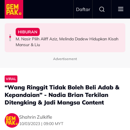
Skip to main content
Daftar
Mendengar…”
Malaysia”
Dengan ‘Cinta Luka’ - “Ketika Pertama Kali
Lengkap – “Dia Pelakon Kedua Paling Tampan Di
HIBURAN
Kembali Ubati Kerinduan Peminat, Syafiq Farhain Tampil
M. Nasir Pilih Aliff Aziz Jadi Mansur Sebab Pakej
Ramai Masih Bujang Bukan Kerana Memilih Tetapi...
M. Nasir Pilih Aliff Aziz, Melinda Dadew Hidupkan Kisah
HIBURAN
HIBURAN
GAYA HIDUP
Mansur & Liu
Advertisement
VIRAL
“Wang Ringgit Tidak Boleh Beli Adab &
Kepandaian” - Nadia Brian Terkilan
Ditengking & Jadi Mangsa Content
Shahrin Zulkifle
10/03/2023 | 09:00 MYT