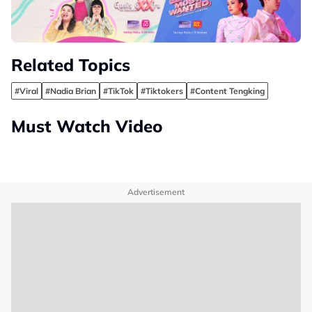
Related Topics
#Viral
#Nadia Brian
#TikTok
#Tiktokers
#Content Tengking
Must Watch Video
Advertisement