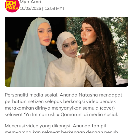
Mya Amri
10/03/2026 | 12:58 MYT
Dalam hantaran yang sama, Cakra berpendapat
apabila seseorang itu sudah tiada kelak, perkara yang
akan terus dikenang adalah kesan dan perasaan yang
ditinggalkan kepada mereka sepanjang menjalani
kehidupan.
“Pada akhirnya, apabila kita sudah tiada, apa yang
tinggal dalam ingatanmereka dan bagaimana kita
buat mereka rasa, itulah yang penting.
Personaliti media sosial, Ananda Natasha mendapat
“Pandangan orang lain tidak lagi bermakna, cheeers
perhatian netizen selepas berkongsi video pendek
untuk kita semua yang selalu berusaha, love you,”
merakamkan dirinya menyanyikan semula (cover)
coretnya.
selawat ‘Ya Immarrusli x Qamarun’ di media sosial.
Related Topics
Menerusi video yang dikongsi, Ananda tampil
memyampaikan selawat berkenaan dengan penuh