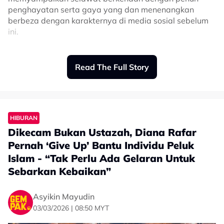
#Cakra Khan
#Indonesia
penghayatan serta gaya yang dan menenangkan
berbeza dengan karakternya di media sosial sebelum
ini.
Sementara itu, di ruangan komen rata-rata netizen
memuji kelunakan suara dan cara penyampaian
Read The Full Story
Ananda yang dianggap mampu menyentuh hati
pendengar.
Malah, tidak kurang juga ada yang meninggalkan
komen positif dan kata-kata sokongan, selain
HIBURAN
menyatakan bahawa video tersebut memberi
Dikecam Bukan Ustazah, Diana Rafar
ketenangan kepada mereka yang menonton.
Pernah ‘Give Up’ Bantu Individu Peluk
Disebabkan itu juga, ada netizen yang mula membuat
Islam - “Tak Perlu Ada Gelaran Untuk
permintaan lagu dan juga selawat lain untuk
Sebarkan Kebaikan”
dinyanyikan semula oleh Ananda.
Antara komen yang diterima adalah:
Asyikin Mayudin
03/03/2026 | 08:50 MYT