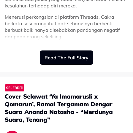
kesalahan terhadap diri mereka.
Menerusi perkongsian di platform Threads, Cakra
berkata seseorang itu tidak seharusnya berhenti
berbuat baik hanya disebabkan pandangan negatif
daripada orang sekeliling.
“Hidup ini realitinya, meskipun kita berusaha sebaik
mungkin juga berbuat baik, pasti ada sahaja yang
Read The Full Story
tidak suka dan mencari kesalahan kita, tapi tak
mengapa.
“Selagi kita tak merugikan siapa pun, jangan pernah
lelah untuk berusaha berbuat baik,” pesannya.
SELEBRITI
Cover Selawat ‘Ya Imamarusli x
Qomarun’, Ramai Tergamam Dengar
Suara Ananda Natasha - “Merdunya
Suara, Tenang”