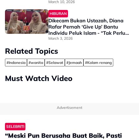
“Merdunya Suara, Tenang”
March 10, 2026
HIBURAN
Dikecam Bukan Ustazah, Diana
Rafar Pernah ‘Give Up’ Bantu
Individu Peluk Islam - “Tak Perlu
Ada Gelaran Untuk Sebarkan
March 3, 2026
Kebaikan”
Related Topics
#Indonesia
#wanita
#Selawat
#Jemaah
#Kolam renang
Must Watch Video
Advertisement
SELEBRITI
“Meski Pun Berusaha Buat Baik, Pasti