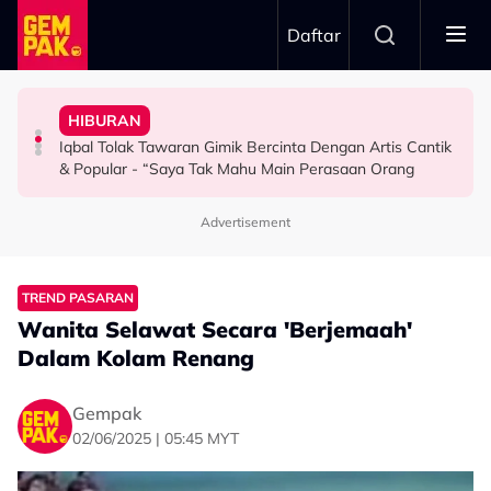
Skip to main content
Daftar
Penyingkiran Di Big Stage ALPHA
Masa Bina Nama…”
Aziz Anggap M. Nasir Sekadar Bergurau
Selamat, Kenang Jasa Selamatkan Daripada
Hadad Terkilan Fizikal Jadi Bahan Hinaan - “Saya Ambil
HIBURAN
“Mungkin Rupa Saya Sesuai…” – Dipuji Tampan, Aliff
Afiq Sky Hadiahkan Buah Tangan Buat Syafinaz
Diserang Gara-Gara Netizen Salah Orang, Sherry Al
Iqbal Tolak Tawaran Gimik Bercinta Dengan Artis Cantik
HIBURAN
HIBURAN
HIBURAN
& Popular - “Saya Tak Mahu Main Perasaan Orang
Advertisement
TREND PASARAN
Wanita Selawat Secara 'Berjemaah'
Dalam Kolam Renang
Gempak
02/06/2025 | 05:45 MYT