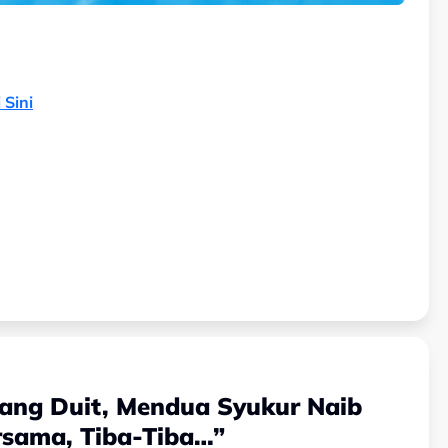
 Sini
tang Duit, Mendua Syukur Naib
rsama, Tiba-Tiba…”