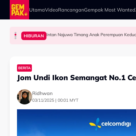
Skip to main content
Utama
Video
Rancangan
Gempak Most Wanted
Intan Najuwa Timang Anak Perempuan Kedua
SELEBRITI
SELEBRITI
HIBURAN
HIBURAN
Mahu Bantu Ribuan Pencinta Ilmu Setiap Mi
Bukan Penyanyi Ego, Adzrin Adzhar 'Back-Up'
"Aku Ada Kisah Yang Satu Malaysia Pernah Ta
BERITA
Jom Undi Ikon Semangat No.1 Ce
Ridhwan
03/11/2025 | 00:01 MYT