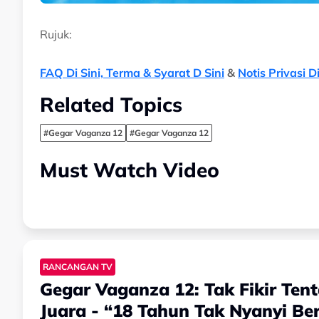
Rujuk:
FAQ Di Sini,
Terma & Syarat D Sini
&
Notis Privasi Di
Related Topics
#Gegar Vaganza 12
#Gegar Vaganza 12
Must Watch Video
RANCANGAN TV
Gegar Vaganza 12: Tak Fikir Ten
Juara - “18 Tahun Tak Nyanyi Be