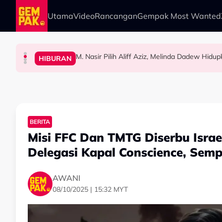
Skip to main content
Utama
Video
Rancangan
Gempak Most Wanted
M. Nasir Pilih Aliff Aziz, Melinda Dadew Hidu
HIBURAN
HIBURAN
GAYA HIDUP
HIBURAN
Kembali Ubati Kerinduan Peminat, Syafiq Farh
M. Nasir Pilih Aliff Aziz Jadi Mansur Sebab 
Ramai Masih Bujang Bukan Kerana Memilih 
BERITA
Misi FFC Dan TMTG Diserbu Isra
Delegasi Kapal Conscience, Semp
AWANI
08/10/2025 | 15:32 MYT