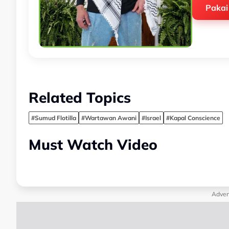
Pakai
Related Topics
#Sumud Flotilla
#Wartawan Awani
#Israel
#Kapal Conscience
Must Watch Video
Adver