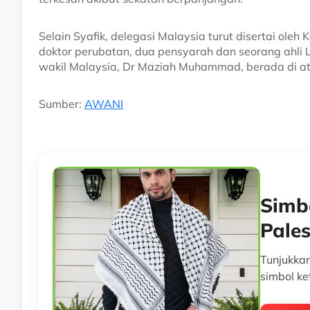
Selain Syafik, delegasi Malaysia turut disertai oleh
doktor perubatan, dua pensyarah dan seorang ah
wakil Malaysia, Dr Maziah Muhammad, berada di ata
Sumber:
AWANI
Simbo
Pales
Tunjukka
simbol ke