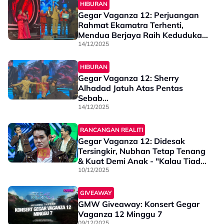
Ketujuh
HIBURAN
Gegar Vaganza 12: Perjuangan
Rahmat Ekamatra Terhenti,
Mendua Berjaya Raih Kedudukan
Teratas
14/12/2025
HIBURAN
Gegar Vaganza 12: Sherry
Alhadad Jatuh Atas Pentas
Sebab…
14/12/2025
RANCANGAN REALITI
Gegar Vaganza 12: Didesak
Tersingkir, Nubhan Tetap Tenang
& Kuat Demi Anak - "Kalau Tiada
Rezeki, Saya Balik Buat Sambal"
10/12/2025
GIVEAWAY
GMW Giveaway: Konsert Gegar
Vaganza 12 Minggu 7
09/12/2025