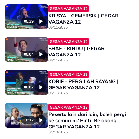
GEGAR VAGANZA 12
KRISYA - GEMERSIK | GEGAR
VAGANZA 12
05:39
06/11/2025
GEGAR VAGANZA 12
SHAE - RINDU | GEGAR
VAGANZA 12
05:04
06/11/2025
GEGAR VAGANZA 12
KORIE - PERGILAH SAYANG |
GEGAR VAGANZA 12
06:07
05/11/2025
GEGAR VAGANZA 12
Peserta lain dari lain, boleh pergi
ke semua ni? Pintu Belakang
18:12
GEGAR VAGANZA 12
31/10/2025