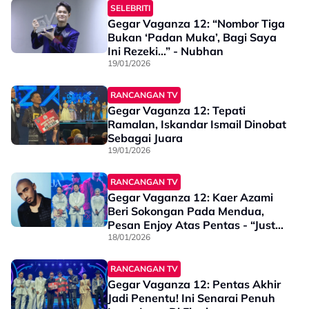
Untuk Bantu Mereka”
SELEBRITI
Gegar Vaganza 12: “Nombor Tiga
Bukan ‘Padan Muka’, Bagi Saya
Ini Rezeki…” - Nubhan
19/01/2026
RANCANGAN TV
Gegar Vaganza 12: Tepati
Ramalan, Iskandar Ismail Dinobat
Sebagai Juara
19/01/2026
RANCANGAN TV
Gegar Vaganza 12: Kaer Azami
Beri Sokongan Pada Mendua,
Pesan Enjoy Atas Pentas - “Just
Have Fun, Jangan Terlalu Banyak
18/01/2026
Fikir…”
RANCANGAN TV
Gegar Vaganza 12: Pentas Akhir
Jadi Penentu! Ini Senarai Penuh