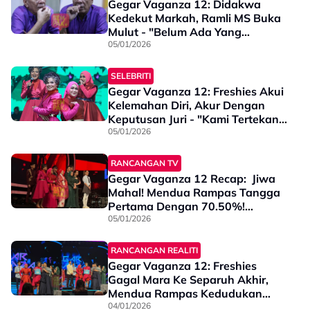
Gegar Vaganza 12: Didakwa
Kedekut Markah, Ramli MS Buka
Mulut - "Belum Ada Yang
Mampu..."
05/01/2026
SELEBRITI
Gegar Vaganza 12: Freshies Akui
Kelemahan Diri, Akur Dengan
Keputusan Juri - "Kami Tertekan
Hingga..."
05/01/2026
RANCANGAN TV
Gegar Vaganza 12 Recap: Jiwa
Mahal! Mendua Rampas Tangga
Pertama Dengan 70.50%!
Freshies Tersingkir... Semak
05/01/2026
Markah Penuh Minggu Ke-10
RANCANGAN REALITI
Gegar Vaganza 12: Freshies
Gagal Mara Ke Separuh Akhir,
Mendua Rampas Kedudukan
Pertama
04/01/2026