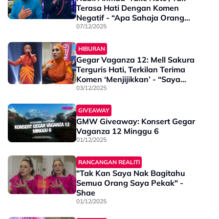
Terasa Hati Dengan Komen
Negatif - “Apa Sahaja Orang
Cakap, Jadi Sesuatu Yang
07/12/2025
Berharga Untuk Saya”
HIBURAN
Gegar Vaganza 12: Mell Sakura
Terguris Hati, Terkilan Terima
Komen ‘Menjijikkan’ - “Saya
Saudara Baharu, Ia Buatkan
03/12/2025
Saya Down & Keliru”
GIVEAWAY
GMW Giveaway: Konsert Gegar
Vaganza 12 Minggu 6
01/12/2025
RANCANGAN REALITI
"Tak Kan Saya Nak Bagitahu
Semua Orang Saya Pekak" -
Shae
01/12/2025