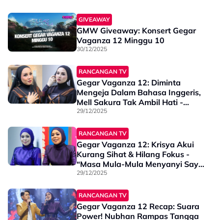
GIVEAWAY
GMW Giveaway: Konsert Gegar
Vaganza 12 Minggu 10
30/12/2025
RANCANGAN TV
Gegar Vaganza 12: Diminta
Mengeja Dalam Bahasa Inggeris,
Mell Sakura Tak Ambil Hati -
“Bukan Memalukan, Tak Dapat
29/12/2025
Eja Sebab Saya Tengah ‘Blank’”
RANCANGAN TV
Gegar Vaganza 12: Krisya Akui
Kurang Sihat & Hilang Fokus -
“Masa Mula-Mula Menyanyi Saya
Boleh Dengar…”
29/12/2025
RANCANGAN TV
Gegar Vaganza 12 Recap: Suara
Power! Nubhan Rampas Tangga