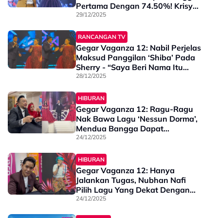
Pertama Dengan 74.50%! Krisya
Tersingkir... Semak Markah Penuh
29/12/2025
Minggu Ke-9
RANCANGAN TV
Gegar Vaganza 12: Nabil Perjelas
Maksud Panggilan ‘Shiba’ Pada
Sherry - “Saya Beri Nama Itu
Pada Dia Sebab…”
28/12/2025
HIBURAN
Gegar Vaganza 12: Ragu-Ragu
Nak Bawa Lagu ‘Nessun Dorma’,
Mendua Bangga Dapat
Sampaikan Dengan Baik -
24/12/2025
“Kenapalah Bagi Lagu Ini…”
HIBURAN
Gegar Vaganza 12: Hanya
Jalankan Tugas, Nubhan Nafi
Pilih Lagu Yang Dekat Dengan
Perjalanan Hidup - “Takkanlah
24/12/2025
Lagu Sedih Kita Nak…”