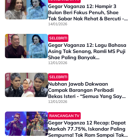
Gegar Vaganza 12: Hampir 3
Bulan Beri Fokus Penuh, Shae
Tak Sabar Nak Rehat & Bercuti -
“Rumah Tanpa Isteri Ibarat Kapal
14/01/2026
Pecah Jadinya”
SELEBRITI
Gegar Vaganza 12: Lagu Bahasa
Asing Tak Senang, Ramli MS Puji
Shae Paling Banyak
Peningkatan! - “Dia Orang Yang
12/01/2026
Terbuka, Nak Belajar & Cepat
Belajar”
SELEBRITI
Nubhan Jawab Dakwaan
Campak Barangan Peribadi
Bekas Isteri - “Semua Yang Saya
Lakukan Pasti Bersebab…”
12/01/2026
RANCANGAN TV
Gegar Vaganza 12 Recap: Dapat
Markah 77.75%, Iskandar Paling
Sempurna! Tok Ram Sampai Tak