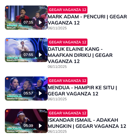
GEGAR VAGANZA 12
MARK ADAM - PENCURI | GEGAR
VAGANZA 12
07:15
06/11/2025
GEGAR VAGANZA 12
DATUK ELAINE KANG -
MAAFKAN DIRIKU | GEGAR
07:55
VAGANZA 12
06/11/2025
GEGAR VAGANZA 12
MENDUA - HAMPIR KE SITU |
GEGAR VAGANZA 12
05:57
06/11/2025
GEGAR VAGANZA 12
ISKANDAR ISMAIL - ADAKAH
MUNGKIN | GEGAR VAGANZA 12
05:39
06/11/2025