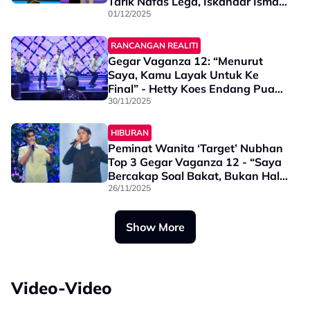
Tarik Nafas Lega, Iskandar Ismail
Mendahului Carta
01/12/2025
RANCANGAN REALITI
Gegar Vaganza 12: “Menurut
Saya, Kamu Layak Untuk Ke
Final” - Hetty Koes Endang Puas
Hati Persembahan Iskandar
30/11/2025
Ismail
HIBURAN
Peminat Wanita ‘Target’ Nubhan
Top 3 Gegar Vaganza 12 - “Saya
Bercakap Soal Bakat, Bukan Hal
Peribadi”
26/11/2025
Show More
Video-Video