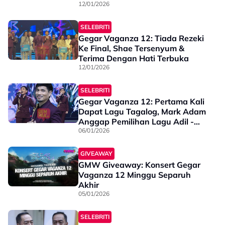
Perlu Catat Nota
12/01/2026
SELEBRITI
Gegar Vaganza 12: Tiada Rezeki
Ke Final, Shae Tersenyum &
Terima Dengan Hati Terbuka
12/01/2026
SELEBRITI
Gegar Vaganza 12: Pertama Kali
Dapat Lagu Tagalog, Mark Adam
Anggap Pemilihan Lagu Adil -
"Selama Ini Saya Nyanyi Bahasa
06/01/2026
Melayu"
GIVEAWAY
GMW Giveaway: Konsert Gegar
Vaganza 12 Minggu Separuh
Akhir
05/01/2026
SELEBRITI