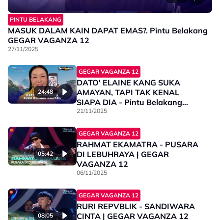
PINTU BELAKANG
MASUK DALAM KAIN DAPAT EMAS?. Pintu Belakang
GEGAR VAGANZA 12
27/11/2025
GEGAR VAGANZA 12
DATO' ELAINE KANG SUKA
AMAYAN, TAPI TAK KENAL
24:48
SIAPA DIA - Pintu Belakang
GEGAR VAGANZA 12
21/11/2025
GEGAR VAGANZA 12
RAHMAT EKAMATRA - PUSARA
DI LEBUHRAYA | GEGAR
05:42
VAGANZA 12
06/11/2025
GEGAR VAGANZA 12
RURI REPVBLIK - SANDIWARA
CINTA | GEGAR VAGANZA 12
08:05