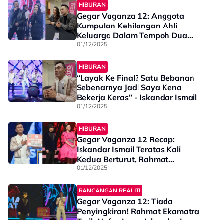
HIBURAN
Gegar Vaganza 12: Anggota
Kumpulan Kehilangan Ahli
Keluarga Dalam Tempoh Dua
Minggu, Mendua Kekal Positif -
01/12/2025
“Ada Hikmah Disebaliknya,
Semoga…”
HIBURAN
“Layak Ke Final? Satu Bebanan
Sebenarnya Jadi Saya Kena
Bekerja Keras” - Iskandar Ismail
01/12/2025
HIBURAN
Gegar Vaganza 12 Recap:
Iskandar Ismail Teratas Kali
Kedua Berturut, Rahmat
Ekamatra Selamat Walau
01/12/2025
Tercorot…Jom Semak Komen &
Markah Minggu Kelima
RANCANGAN REALITI
Gegar Vaganza 12: Tiada
Penyingkiran! Rahmat Ekamatra