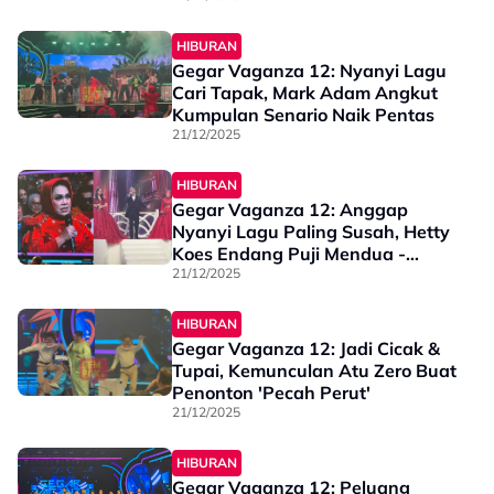
Ke-8
HIBURAN
Gegar Vaganza 12: Nyanyi Lagu
Cari Tapak, Mark Adam Angkut
Kumpulan Senario Naik Pentas
21/12/2025
HIBURAN
Gegar Vaganza 12: Anggap
Nyanyi Lagu Paling Susah, Hetty
Koes Endang Puji Mendua -
“Sharp Atau Flat, Tak Ada…”
21/12/2025
HIBURAN
Gegar Vaganza 12: Jadi Cicak &
Tupai, Kemunculan Atu Zero Buat
Penonton 'Pecah Perut'
21/12/2025
HIBURAN
Gegar Vaganza 12: Peluang