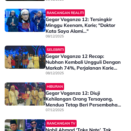
RANCANGAN REALITI
Gegar Vaganza 12: Tersingkir
Minggu Keenam, Korie; "Doktor
Kata Saya Alami..."
08/12/2025
SELEBRITI
Gegar Vaganza 12 Recap:
Nubhan Kembali Ungguli Dengan
Markah 74%, Perjalanan Korie
Terhenti... Semak Komen &
08/12/2025
Kedudukan Minggu Keenam!
HIBURAN
Gegar Vaganza 12: Diuji
Kehilangan Orang Tersayang,
Mendua Tetap Beri Persembahan
Memukau
07/12/2025
RANCANGAN TV
Nabil Ahmad ‘Take Note’, Tak