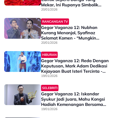
Mekar, Ini Rupanya Simbolik
Busana Aina Abdul - “Saluran
20/01/2026
Manifestasi Untuk Terus
Berkarya…”
RANCANGAN TV
Gegar Vaganza 12: Nubhan
Kurang Menonjol, Syafinaz
Selamat Komen - “Mungkin
Pemilihan Lagu Itu Sendiri, Lebih
20/01/2026
Dominan Pada Vokal Wanita…”
HIBURAN
Gegar Vaganza 12: Reda Dengan
Keputusan, Mark Adam Dedikasi
Kejayaan Buat Isteri Tercinta -
“Isteri Adalah Syurga Saya..”
19/01/2026
SELEBRITI
Gegar Vaganza 12: Iskandar
Syukur Jadi Juara, Mahu Kongsi
Hadiah Kemenangan Bersama
Golongan Memerlukan -
19/01/2026
“Memang Doa & Hajat Saya