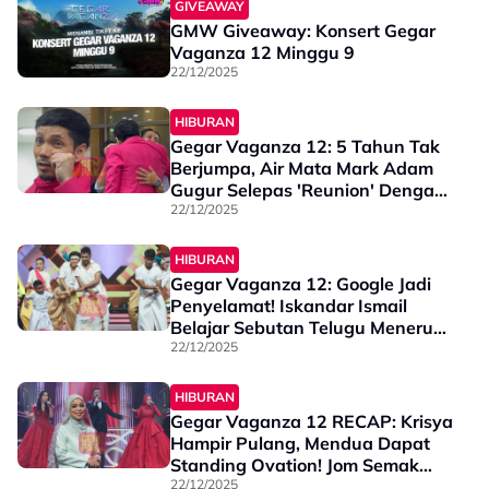
GIVEAWAY
GMW Giveaway: Konsert Gegar
Vaganza 12 Minggu 9
22/12/2025
HIBURAN
Gegar Vaganza 12: 5 Tahun Tak
Berjumpa, Air Mata Mark Adam
Gugur Selepas 'Reunion' Dengan
Kakak & Ahli Keluarga - "Saya
22/12/2025
Sebenarnya Nak Ibu..."
HIBURAN
Gegar Vaganza 12: Google Jadi
Penyelamat! Iskandar Ismail
Belajar Sebutan Telugu Menerusi
Internet - “Sekarang Dah
22/12/2025
Canggih…”
HIBURAN
Gegar Vaganza 12 RECAP: Krisya
Hampir Pulang, Mendua Dapat
Standing Ovation! Jom Semak
Komen & Markah Penuh Minggu
22/12/2025