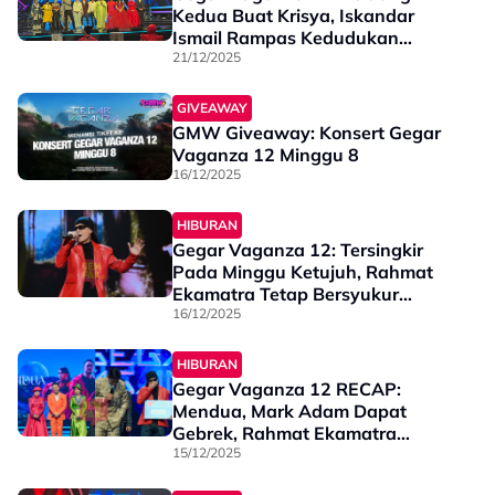
Kedua Buat Krisya, Iskandar
Ismail Rampas Kedudukan
Pertama
21/12/2025
GIVEAWAY
GMW Giveaway: Konsert Gegar
Vaganza 12 Minggu 8
16/12/2025
HIBURAN
Gegar Vaganza 12: Tersingkir
Pada Minggu Ketujuh, Rahmat
Ekamatra Tetap Bersyukur
Dengan Sambutan Peminat -
16/12/2025
“Saya Pun Tidak Sangka…”
HIBURAN
Gegar Vaganza 12 RECAP:
Mendua, Mark Adam Dapat
Gebrek, Rahmat Ekamatra
Tersingkir, Jom Semak
15/12/2025
Kedudukan & Markah Minggu