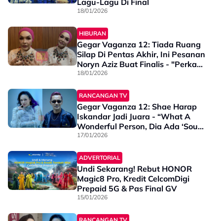
Lagu-Lagu Di Final
18/01/2026
HIBURAN
Gegar Vaganza 12: Tiada Ruang
Silap Di Pentas Akhir, Ini Pesanan
Noryn Aziz Buat Finalis - "Perkara
Lain Boleh Dimaafkan Tapi..."
18/01/2026
RANCANGAN TV
Gegar Vaganza 12: Shae Harap
Iskandar Jadi Juara - “What A
Wonderful Person, Dia Ada ‘Soul’,
Suara Sedap…”
17/01/2026
ADVERTORIAL
Undi Sekarang! Rebut HONOR
Magic8 Pro, Kredit CelcomDigi
Prepaid 5G & Pas Final GV
15/01/2026
RANCANGAN TV