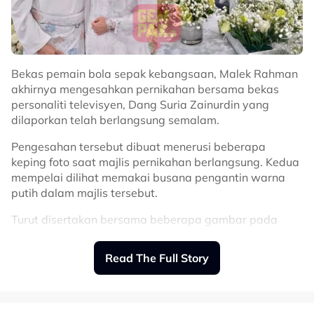
mendalam daripada itu.
“Awak perlu benar-benar percaya kerana suatu hari
nanti awak akan memimpin keluarga saya,” katanya.
Bekas pemain bola sepak kebangsaan, Malek Rahman
Tambah Daiyan, memeluk Islam semata-mata untuk
akhirnya mengesahkan pernikahan bersama bekas
memenuhi syarat perkahwinan tidak cukup jika tidak
personaliti televisyen, Dang Suria Zainurdin yang
disertakan dengan kepercayaan serta penghayatan
dilaporkan telah berlangsung semalam.
yang mendalam dalam beragama.
Pengesahan tersebut dibuat menerusi beberapa
“Dia memang kena Muslim. Kalau belum Muslim, dia
keping foto saat majlis pernikahan berlangsung. Kedua
kena betul-betul bersedia, bukan sekadar masuk Islam,
mempelai dilihat memakai busana pengantin warna
tapi juga mengamalkannya.
putih dalam majlis tersebut.
“Dia bukan berkahwin dengan saya seorang saja. Dia
Turut disertakan bersama beberapa gambar pada
berkahwin dengan keluarga saya, budaya saya dan
majlis pernikahan adalah kapsyen mengenai hari
semua yang saya raikan.
bersejarahnya dengan Dang Suria.
Read The Full Story
“Ramai orang sanggup masuk Islam, tapi sekadar atas
“Alhamdulillah, syukur ke hadrat Ilahi kerana masih
kertas. Bagi saya, itu tak cukup. Kalau bukan Muslim,
dipanjangkan usia untuk kembali merasai nikmat
dia perlu benar-benar bersedia bukan sekadar untuk
perkahwinan.