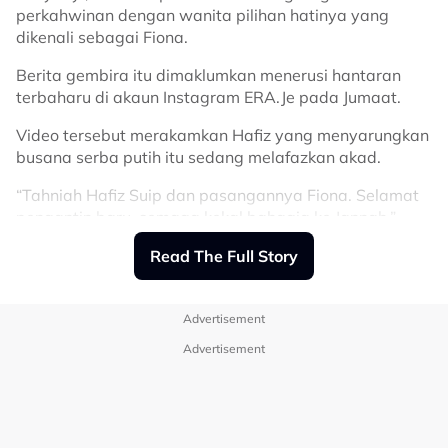
dalam perkahwinan.
perkahwinan dengan wanita pilihan hatinya yang
dikenali sebagai Fiona.
Sumber: Threads
@malekrahman7
Berita gembira itu dimaklumkan menerusi hantaran
Related Topics
terbaharu di akaun Instagram ERA.Je pada Jumaat.
#Dang Suria
#Malek Rahman
#Kahwin
Video tersebut merakamkan Hafiz yang menyarungkan
busana serba putih itu sedang melafazkan akad.
“Tahniah Hafiz Suip dan pasangannya Fiona. Selamat
pengantin baru, semaga kekal bahagia ke Jannah,”
maklum kapsyen tersebut.
Read The Full Story
Sementara itu, diruangan komen, rata-rata netizen
mengucap tahniah kepada Hafiz dan pasangannya.
Advertisement
Advertisement