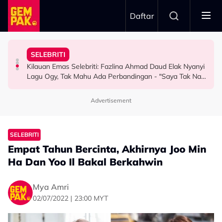
Skip to main content
Daftar
Doktor
Idris: “Masa Dapat Call, Ingat Jemput Jadi Penonton”
SELEBRITI
Bawa Anak Ke Klinik, Syasya Rizal Terkejut Dikenali
Netizen Beri 'Warning' Buat Azeva & A. Aida
Sanggup ‘Battle’ Beli Tiket Gema Bumantara, Noraniza
Kilauan Emas Selebriti: Fazlina Ahmad Daud Elak Nyanyi
HIBURAN
HIBURAN
HIBURAN
Lagu Ogy, Tak Mahu Ada Perbandingan - "Saya Tak Nak
Orang Cakap..."
Advertisement
SELEBRITI
Empat Tahun Bercinta, Akhirnya Joo Min
Ha Dan Yoo Il Bakal Berkahwin
Mya Amri
02/07/2022 | 23:00 MYT