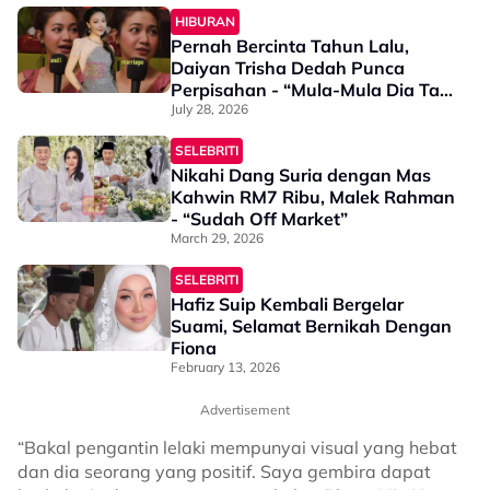
HIBURAN
Pernah Bercinta Tahun Lalu,
Daiyan Trisha Dedah Punca
Perpisahan - “Mula-Mula Dia Tak
Anggap Isu…”
July 28, 2026
SELEBRITI
Nikahi Dang Suria dengan Mas
Kahwin RM7 Ribu, Malek Rahman
- “Sudah Off Market”
March 29, 2026
SELEBRITI
Hafiz Suip Kembali Bergelar
Suami, Selamat Bernikah Dengan
Fiona
February 13, 2026
Advertisement
“Bakal pengantin lelaki mempunyai visual yang hebat
dan dia seorang yang positif. Saya gembira dapat