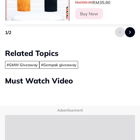
RM35.90
RM399.99
Buy Now
1
/
2
Related Topics
#GMW Giveaway
#Gempak giveaway
Must Watch Video
Advertisement