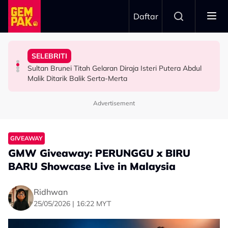
Skip to main content
Daftar
Minggu Kutipan Hampir…”
Badar Shah Papar Jumlah Kutipan Derma - “Setiap
Inspirasi Di Sebalik Drama ‘Wish List’
“Saya Memang Suka Gaya Streetwear…” - Ezaidi Aziz
SELEBRITI
Netizen Puji Ketulusan Masjid Raja Bendahara Tengku
Dari Angan-Angan Jadi Drama, Mira Filzah Kongsi
HIBURAN
Sultan Brunei Titah Gelaran Diraja Isteri Putera Abdul
VIRAL
HIBURAN
Malik Ditarik Balik Serta-Merta
Advertisement
GIVEAWAY
GMW Giveaway: PERUNGGU x BIRU
BARU Showcase Live in Malaysia
Ridhwan
25/05/2026 | 16:22 MYT