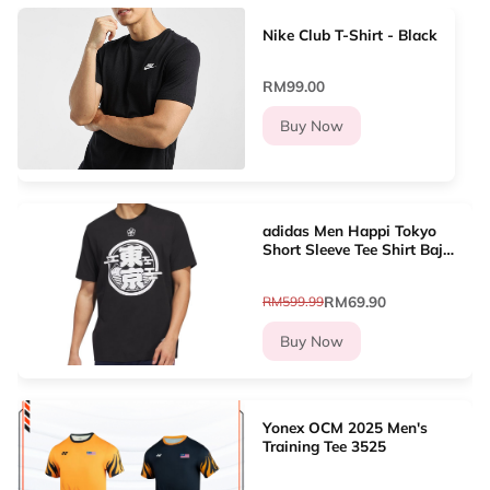
Nike Club T-Shirt - Black
RM99.00
Buy Now
adidas Men Happi Tokyo
Short Sleeve Tee Shirt Baju
Lelaki (JM7378) Sport
Planet
RM69.90
RM599.99
Buy Now
Yonex OCM 2025 Men's
Training Tee 3525