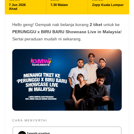
TARIKH
MASA
LOKASI
7 Jun 2026
7.30 Malam
Zepp Kuala Lumpur
Ahad
Hello geng! Gempak nak belanja korang
2 tiket
untuk ke
PERUNGGU x BIRU BARU Showcase Live in Malaysia
!
Sertai peraduan mudah ni sekarang.
🎸
CARA MENYERTAI
TAP UNTUK SURPRISE
Jawab soalan