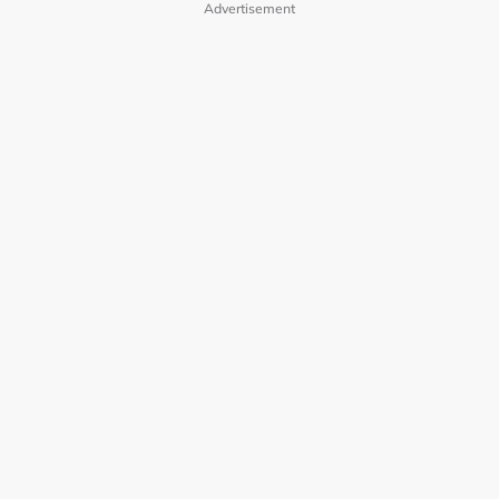
Advertisement
Polisi Privasi
Terma Pengguna