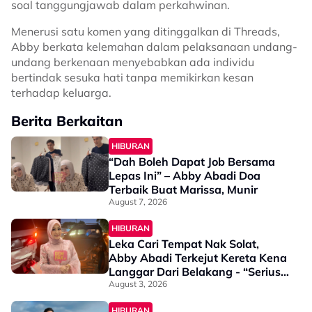
soal tanggungjawab dalam perkahwinan.
Menerusi satu komen yang ditinggalkan di Threads,
Abby berkata kelemahan dalam pelaksanaan undang-
undang berkenaan menyebabkan ada individu
bertindak sesuka hati tanpa memikirkan kesan
terhadap keluarga.
Berita Berkaitan
HIBURAN
“Dah Boleh Dapat Job Bersama
Lepas Ini” – Abby Abadi Doa
Terbaik Buat Marissa, Munir
August 7, 2026
HIBURAN
Leka Cari Tempat Nak Solat,
Abby Abadi Terkejut Kereta Kena
Langgar Dari Belakang - “Serius
Tak Sedar Sebab…”
August 3, 2026
HIBURAN