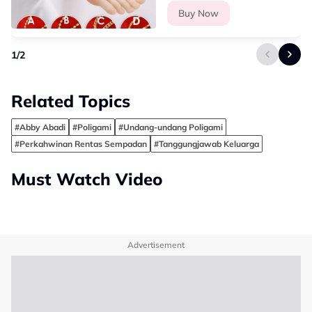
27cm) GA-7
Buy Now
1
/
2
Related Topics
#Abby Abadi
#Poligami
#Undang-undang Poligami
#Perkahwinan Rentas Sempadan
#Tanggungjawab Keluarga
Must Watch Video
Advertisement