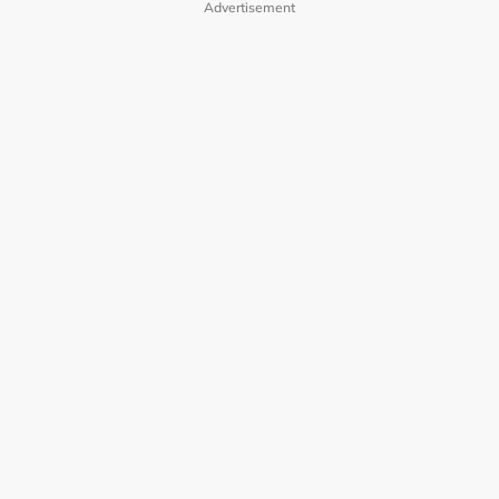
Advertisement
Polisi Privasi
Terma Pengguna