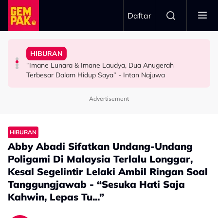
Skip to main content
Daftar
Hadapi ‘Senario Paling Buruk’…”
Sejadah & Teman Solat
Anjoulie Beralih Kepada Ikan Kembung
Kesan Pada Diri - “Kami Dilatih Untuk Sentiasa Bersedia
Younarae Kongsi Sikap Suami, Sentiasa Bentang
HIBURAN
“Nak Muntah Dah Makan Tuna” – Demi Fitness, Zarina
Hisyam Hamid Kongsi Pengalaman, Jadi Bomba Beri
“Benda Kecil Je, Tapi Dah 7 Tahun…” – Maryam
“Imane Lunara & Imane Laudya, Dua Anugerah
SELEBRITI
SELEBRITI
VIRAL
Terbesar Dalam Hidup Saya” - Intan Najuwa
Advertisement
HIBURAN
Abby Abadi Sifatkan Undang-Undang
Poligami Di Malaysia Terlalu Longgar,
Kesal Segelintir Lelaki Ambil Ringan Soal
Tanggungjawab - “Sesuka Hati Saja
Kahwin, Lepas Tu...”