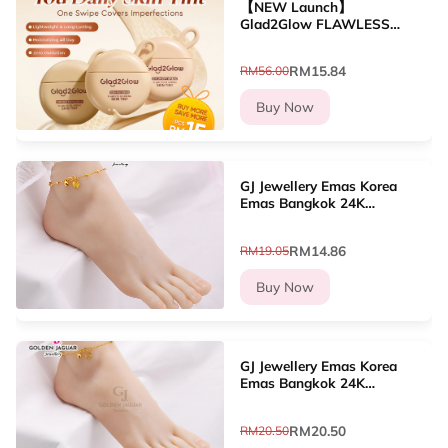
【NEW Launch】
Glad2Glow FLAWLESS
BLURRING SKIN TINT
Tinted Moisturizer 12h
RM15.84
RM56.00
Long-Lasting
Buy Now
GJ Jewellery Emas Korea
Emas Bangkok 24K
Woman Anklet Gila-Gila
SS/Bebola Jubin/Jubin
RM14.86
RM19.05
Papan/Papan Daun (26cm-
27cm) GA-10
Buy Now
GJ Jewellery Emas Korea
Emas Bangkok 24K
Woman Anklet Bebola
Sabit/Bebola Cinta/Papan
RM20.50
RM20.50
Love/Jubin Love (26cm-