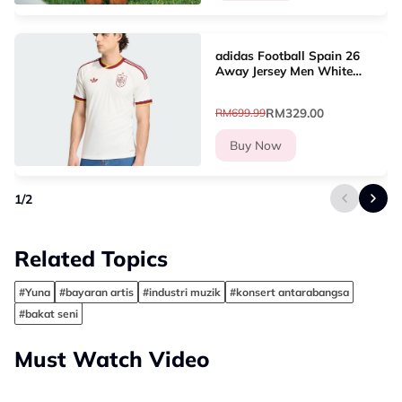
adidas Football Spain 26
Away Jersey Men White
JN4397
RM329.00
RM699.99
Buy Now
1
/
2
Related Topics
#Yuna
#bayaran artis
#industri muzik
#konsert antarabangsa
#bakat seni
Must Watch Video