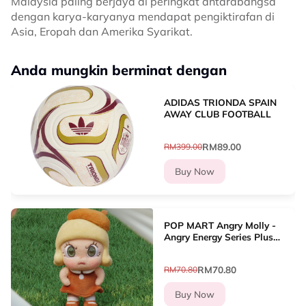
Malaysia paling berjaya di peringkat antarabangsa
dengan karya-karyanya mendapat pengiktirafan di
Asia, Eropah dan Amerika Syarikat.
Anda mungkin berminat dengan
ADIDAS TRIONDA SPAIN
AWAY CLUB FOOTBALL
RM89.00
RM399.00
Buy Now
POP MART Angry Molly -
Angry Energy Series Plush
Pendant Blind Box
RM70.80
RM70.80
Buy Now