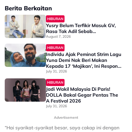
Berita Berkaitan
HIBURAN
Yusry Belum Terfikir Masuk GV,
Rasa Tak Adil Sebab…
August 7, 2026
HIBURAN
Individu Ajak Peminat Strim Lagu
Yuna Demi Nak Beri Makan
Kepada 17 ‘Majikan’, Ini Respons
Empunya Badan - “Setiap Bulan
July 31, 2026
Saya & Suami…”
HIBURAN
Jadi Wakil Malaysia Di Paris!
DOLLA Bakal Gegar Pentas The
A Festival 2026
July 31, 2026
Advertisement
“Hai syarikat-syarikat besar, saya cakap ini dengan