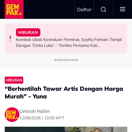
Skip to main content
Daftar
Pertama & Momen Sangat Bererti…”
Malaysia”
Pesawat Mendarat - “Boleh Jadi Itu Pengalaman
Mansur & Liu
Lengkap – “Dia Pelakon Kedua Paling Tampan Di
HIBURAN
Atta Halilintar Tegur Individu Perlekeh Orang Rakam
M. Nasir Pilih Aliff Aziz, Melinda Dadew Hidupkan Kisah
M. Nasir Pilih Aliff Aziz Jadi Mansur Sebab Pakej
Kembali Ubati Kerinduan Peminat, Syafiq Farhain Tampil
SELEBRITI
HIBURAN
HIBURAN
Dengan ‘Cinta Luka’ - “Ketika Pertama Kali
Mendengar…”
Advertisement
HIBURAN
“Berhentilah Tawar Artis Dengan Harga
Murah” - Yuna
Umirah Halim
12/06/2026 | 19:50 MYT