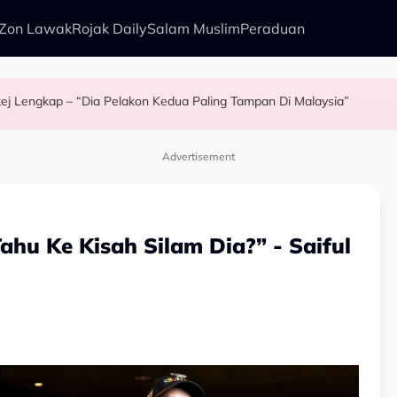
Zon Lawak
Rojak Daily
Salam Muslim
Peraduan
Pakej Lengkap – “Dia Pelakon Kedua Paling Tampan Di Malaysia”
pkan Kisah Mansur & Liu
i Rock - “Bila Saya Cakap Dengan Lisa Nak Buat…”
Tetapi...
Advertisement
ahu Ke Kisah Silam Dia?” - Saiful