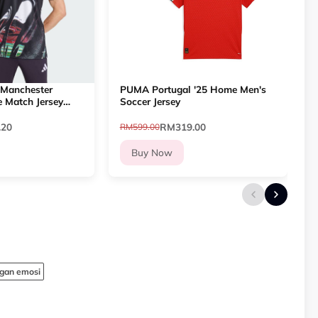
 Manchester
PUMA Portugal '25 Home Men's
a
e Match Jersey
Soccer Jersey
419
.20
RM319.00
RM599.00
R
Buy Now
gan emosi