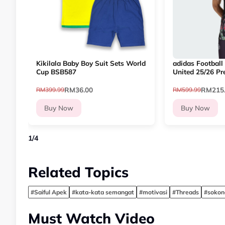
Kikilala Baby Boy Suit Sets World
adidas Football
Cup BSB587
United 25/26 Pr
Men Black KA6
RM36.00
RM215
RM399.99
RM599.99
Buy Now
Buy Now
1
/
4
Related Topics
#Saiful Apek
#kata-kata semangat
#motivasi
#Threads
#sokon
Must Watch Video