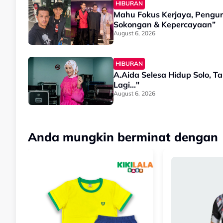
HIBURAN
Mahu Fokus Kerjaya, Penguru
Sokongan & Kepercayaan”
August 6, 2026
HIBURAN
A.Aida Selesa Hidup Solo, Ta
Lagi..."
August 6, 2026
Anda mungkin berminat dengan