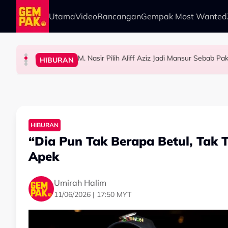
Skip to main content
Utama
Video
Rancangan
Gempak Most Wanted
M. Nasir Pilih Aliff Aziz Jadi Mansur Sebab 
HIBURAN
GAYA HIDUP
HIBURAN
HIBURAN
M. Nasir Pilih Aliff Aziz, Melinda Dadew Hidu
Impian Yusry Untuk Dikenali Sebagai Penyany
Ramai Masih Bujang Bukan Kerana Memilih 
HIBURAN
“Dia Pun Tak Berapa Betul, Tak T
Apek
Umirah Halim
11/06/2026 | 17:50 MYT