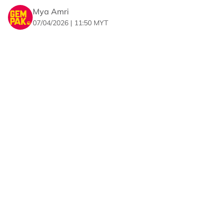
solidariti terhadap rakyat Palestin.
Mya Amri
07/04/2026 | 11:50 MYT
“Sekarang, kembalikan fokus kepada
tujuan sebenar,misi kemanusiaan ini,
solidariti untuk Palestine dan usaha
membawa suara mereka ke pentas
dunia.
“Kita tak perlukan perbalahan. Kita
perlukan kesatuan, kekuatan, dan
tindakan. Kekal SUMUD gais!” coretnya.