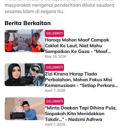
masyarakat mengenai penderitaan dilalui saudara
sesama Islam di negara itu.
Berita Berkaitan
SELEBRITI
Haroqs Mohon Maaf Campak
Coklat Ke Laut, Niat Mahu
Sampaikan Ke Gaza - “Maaf
Andai Perbuatan Saya Tidak
May 19, 2026
Sopan…”
SELEBRITI
Zizi Kirana Harap Tiada
Perbalahan, Mohon Fokus Misi
Kemanusiaan - “Setiap Perkara
Ada Panduan & Pertimbangan
April 7, 2026
Yang Telah Pun Dijelaskan Pihak
SELEBRITI
Berautoriti”
“Minta Doakan Tapi Dihina Pula,
Siapakah Kita Menidakkan
Takdir…” - Nadzmi Adhwa
April 7, 2026