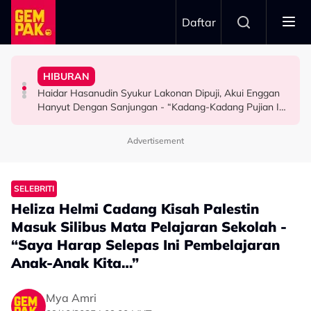
Skip to main content
Daftar
Bagi Peluang Selesaikan Dengan Baik Tapi…”
Doktor
Peguam, Dakwa Masih Belum Dapat Hak - “Saya Dah
HIBURAN
Bawa Anak Ke Klinik, Syasya Rizal Terkejut Dikenali
"Saya Ingat Sampai Bila-Bila..." - Hussain
Syida Melvin Serah Isu Hutang Syarikat Kepada
Haidar Hasanudin Syukur Lakonan Dipuji, Akui Enggan
HIBURAN
HIBURAN
SELEBRITI
Hanyut Dengan Sanjungan - “Kadang-Kadang Pujian Ini
Bahaya Juga…”
Advertisement
SELEBRITI
Heliza Helmi Cadang Kisah Palestin
Masuk Silibus Mata Pelajaran Sekolah -
“Saya Harap Selepas Ini Pembelajaran
Anak-Anak Kita…”
Mya Amri