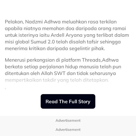
Pelakon, Nadzmi Adhwa meluahkan rasa terkilan
apabila niatnya memohon doa daripada orang ramai
untuk isterinya iaitu Ardell Aryana yang terlibat dalam
misi global Sumud 2.0 telah disalah tafsir sehingga
Terdahulu, kumpulan pertama Sumud Nusantara telah
menerima kritikan daripada segelintir pihak.
berangkat dari Lapangan Terbang Antarabangsa
Menerusi perkongsian di platform Threads,Adhwa
Kuala Lumpur (KLIA) pada 1 April lalu, dengan identiti
berkata setiap perjalanan hidup manusia telah pun
peserta dirahsiakan atas faktor keselamatan dan
ditentukan oleh Allah SWT dan tidak seharusnya
maslahah lebih besar.
mempertikaikan takdir yang telah ditetapkan.
Kumpulan itu membabitkan persiapan awal termasuk
kapten, kelasi serta juruteknik bot yang akan
“Minta doakan tapi di hina pula. Allah
membantu operasi di beberapa pelabuhan Eropah.
Read The Full Story
dah tulis perjalanan kita. Kalau Allah
tak izin tak jadi dan kalau Allah tak izin
Sumber: Threads
@zizi_kirana
mesti takkan pergi.
Advertisement
Related Topics
“Siapakah kita menidakkan takdir yang
Advertisement