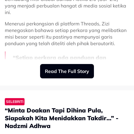
yang menjadi perbualan hangat di media sosial ketika
ini.
Sekadar info, ini merupakan kali kedua Haroq
menyertai misi kemanusiaan GSF.
Menerusi perkongsian di platform Threads, Zizi
menegaskan bahawa setiap perkara yang melibatkan
Sebelum ini, pada tahun 2025, Haroqs yang menaiki
misi besar seperti itu pastinya mempunyai garis
Kapal Free Willy bersama 22 sukarelawan GSF
panduan yang telah diteliti oleh pihak berautoriti.
Malaysia yang lain pernah diculik tentera Israel ketika
di perairan antarabangsa sebelum dimasukkan ke
penjara
“Setiap perkara ada panduan dan
pertimbangannya dan ia telah pun
Related Topics
Read The Full Story
dijelaskan oleh pihak berautoriti,”
tegasnya.
#Haroqs
#GSF
#Sumud Flotilla
#Laut
Dalam masa sama, Zizi juga berharap orang ramai
SELEBRITI
tidak terikut-ikut dengan perbalahan yang boleh
“Minta Doakan Tapi Dihina Pula,
mengganggu fokus utama misi berkenaan.
Siapakah Kita Menidakkan Takdir…” -
Sebaliknya, Zizi mengajak semua pihak untuk kembali
Nadzmi Adhwa
kepada matlamat asal iaitu misi kemanusiaan dan