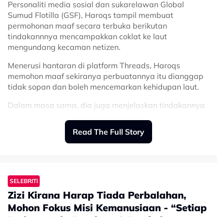
Personaliti media sosial dan sukarelawan Global
Sumud Flotilla (GSF), Haroqs tampil membuat
permohonan maaf secara terbuka berikutan
tindakannnya mencampakkan coklat ke laut
mengundang kecaman netizen.
Menerusi hantaran di platform Threads, Haroqs
memohon maaf sekiranya perbuatannya itu dianggap
tidak sopan dan boleh mencemarkan kehidupan laut.
Dalam masa sama, dia juga menjelaskan tindakannya
itu dilakukan kerana berharap pemberian tersebut
sampai kepada anak-anak di Gaza.
Read The Full Story
“Maaf andai perbuatan saya mencampakkan coklat di
tengah laut adalah tidak sopan dan mencemarkan
kehidupan laut.
SELEBRITI
“Saya sedar saya manusia yang kurang cerdik saya
Zizi Kirana Harap Tiada Perbalahan,
cuma tiada pilihan lain untuk sampai coklat ke anak
anak G.
Mohon Fokus Misi Kemanusiaan - “Setiap