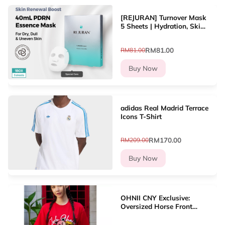
[REJURAN] Turnover Mask
5 Sheets | Hydration, Skin
Renewal, Soothing, Glow
RM81.00
RM81.00
Buy Now
adidas Real Madrid Terrace
Icons T-Shirt
RM170.00
RM209.00
Buy Now
OHNII CNY Exclusive:
Oversized Horse Front
Haughty Bear Cotton
Jersey Tshirt