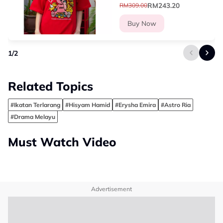
RM243.20
RM309.00
Buy Now
1
/
2
Related Topics
#Ikatan Terlarang
#Hisyam Hamid
#Erysha Emira
#Astro Ria
#Drama Melayu
Must Watch Video
Advertisement