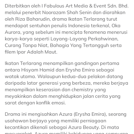
Diterbitkan oleh I Fabulous Art Media & Event Sdn. Bhd.
melalui penerbit Noorazam Shah Senin dan diarahkan
oleh Riza Baharudin, drama Ikatan Terlarang turut
mendapat sentuhan penulis Indonesia terkenal, Oka
Aurora, yang sebelum ini mencipta fenomena menerusi
karya-karya seperti Layang-Layang Perkahwinan,
Curang Tanpa Niat, Bahagia Yang Tertangguh serta
filem Ipar Adalah Maut.
Ikatan Terlarang menampilkan gandingan pertama
antara Hisyam Hamid dan Erysha Emira sebagai
watak utama. Walaupun kedua-dua pelakon datang
daripada latar generasi yang berbeza, mereka berjaya
menampilkan keserasian dan chemistry yang
meyakinkan dalam menghidupkan jalan cerita yang
sarat dengan konflik emosi.
Drama ini mengisahkan Azura (Erysha Emira), seorang
usahawan berjaya yang memiliki perniagaan
kecantikan dikenali sebagai Azura Beauty. Di mata
masyarakat, Azura memiliki kehidupan yang sempurna