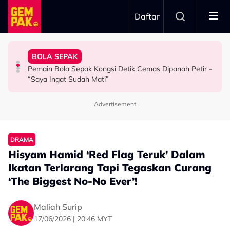
Skip to main content
Daftar
Kau Ini Nak Kena…”
Berkaitan Emosi…”
Kesabaran Fasha Sandha Makin ‘Tipis’ - “Orang Macam
Dambaan Syurga 2026’ - “Kita Tahu Permasalah Banyak
"Orang Keji Orang Fitnah Itu Normal" - Azza Elite
BOLA SEPAK
Dakwa Pelakon Tak Serik Datang Lewat Ke Set,
Anne Ngasri Terharu Jadi Panel Program ‘Bidadari
SELEBRITI
Pemain Bola Sepak Kongsi Detik Cemas Dipanah Petir -
HIBURAN
HIBURAN
“Saya Ingat Sudah Mati”
Advertisement
DRAMA
Hisyam Hamid ‘Red Flag Teruk’ Dalam
Ikatan Terlarang Tapi Tegaskan Curang
‘The Biggest No-No Ever’!
Maliah Surip
17/06/2026 | 20:46 MYT