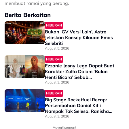
membuat ramai yang berang.
Berita Berkaitan
HIBURAN
Bukan ‘GV Versi Lain’, Astro
Jelaskan Konsep Kilauan Emas
Selebriti
August 5, 2026
HIBURAN
Ezzanie Jasny Lega Dapat Buat
Karakter Zulfa Dalam ‘Bulan
Henti Bicara’ Sebab…
August 3, 2026
HIBURAN
Big Stage Rocketfuel Recap:
Persembahan Danial Kifli
Nampak Tak Selesa, Ranisha
Pula 'Hampir Sempurna'
August 3, 2026
Advertisement