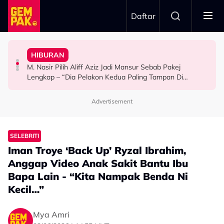
Skip to main content
Daftar
Mansur & Liu
Ramai Masih Bujang Bukan Kerana Memilih Tetapi...
“Bila Saya Cakap Dengan Lisa Nak Buat…”
HIBURAN
M. Nasir Pilih Aliff Aziz, Melinda Dadew Hidupkan Kisah
Impian Yusry Untuk Dikenali Sebagai Penyanyi Rock -
GAYA HIDUP
M. Nasir Pilih Aliff Aziz Jadi Mansur Sebab Pakej
HIBURAN
HIBURAN
Lengkap – “Dia Pelakon Kedua Paling Tampan Di
Malaysia”
Advertisement
SELEBRITI
Iman Troye ‘Back Up’ Ryzal Ibrahim,
Anggap Video Anak Sakit Bantu Ibu
Bapa Lain - “Kita Nampak Benda Ni
Kecil…”
Mya Amri