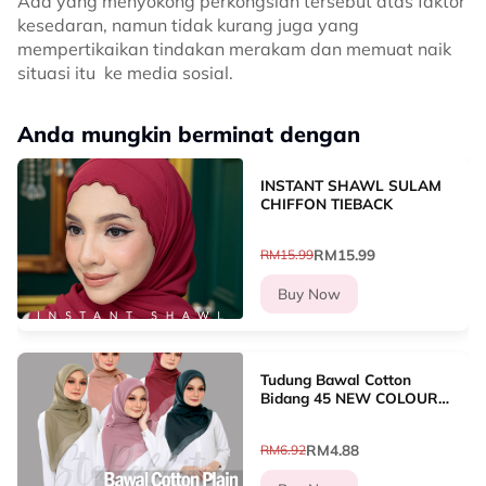
Ada yang menyokong perkongsian tersebut atas faktor
kesedaran, namun tidak kurang juga yang
mempertikaikan tindakan merakam dan memuat naik
situasi itu ke media sosial.
Anda mungkin berminat dengan
INSTANT SHAWL SULAM
CHIFFON TIEBACK
RM15.99
RM15.99
Buy Now
Tudung Bawal Cotton
Bidang 45 NEW COLOUR
Bucu Tajam Square Hijab
RM4.88
RM6.92