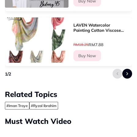
Buy Now
LAVEN Watercolor
Painting Cotton Viscose
Shawl Breathable Soft
Pashmina Selendang
RM7.88
RM18.25
Muslim Women Shawl
Hijab Scarf
Buy Now
1
/
2
Related Topics
#Iman Troye
#Ryzal Ibrahim
Must Watch Video