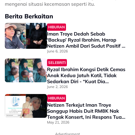
mengenai situasi kecemasan seperti itu.
Berita Berkaitan
HIBURAN
Iman Troye Dedah Sebab
‘Backup’ Ryzal Ibrahim, Harap
Netizen Ambil Dari Sudut Positif -
“Saya Sendiri Belajar Sesuatu…”
June 6, 2026
SELEBRITI
Ryzal Ibrahim Kongsi Detik Cemas
Anak Kedua Jatuh Katil, Tidak
Sedarkan Diri - “Kuat Dia
Menangis, Lepas Tu Diam & Tutup
June 2, 2026
Mata…”
HIBURAN
Netizen Terkejut Iman Troye
Sanggup Habis Duit RM8K Nak
Tengok Konsert, Ini Respons Tuan
Badan - “Ini Tiket Untuk…”
May 21, 2026
Advertisement