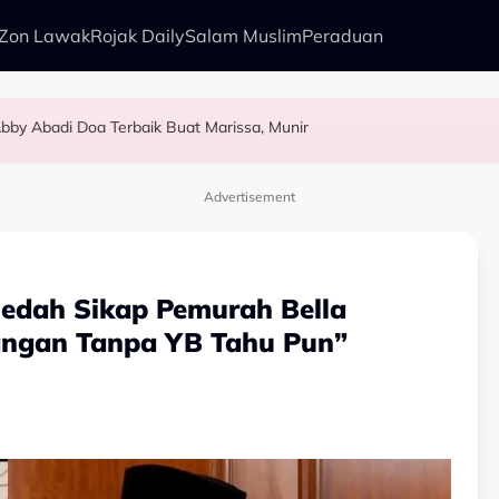
Zon Lawak
Rojak Daily
Salam Muslim
Peraduan
bby Abadi Doa Terbaik Buat Marissa, Munir
alkan Anak Yang Sudah Mati
kenali Doktor
as Pelamin
Advertisement
 Dedah Sikap Pemurah Bella
bangan Tanpa YB Tahu Pun”