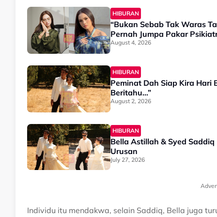
HIBURAN
“Bukan Sebab Tak Waras Tapi.
Pernah Jumpa Pakar Psikiatr
August 4, 2026
HIBURAN
Peminat Dah Siap Kira Hari B
Beritahu…”
August 2, 2026
HIBURAN
Bella Astillah & Syed Saddi
Urusan
July 27, 2026
Adver
Individu itu mendakwa, selain Saddiq, Bella juga 