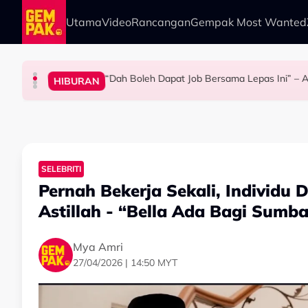
Skip to main content
Utama
Video
Rancangan
Gempak Most Wanted
“Dah Boleh Dapat Job Bersama Lepas Ini” – A
HIBURAN
BERITA
ANTARABANGSA
HIBURAN
Kasihnya Ibu, Ikan Lumba-Lumba Enggan Tingg
Bawa Anak Ke Klinik, Syasya Rizal Terkejut Di
Pengantin Penat Sampai Tertidur At
SELEBRITI
Pernah Bekerja Sekali, Individu
Astillah - “Bella Ada Bagi Sum
Mya Amri
27/04/2026 | 14:50 MYT