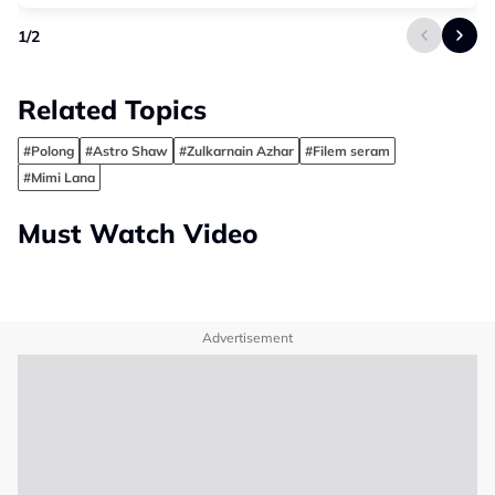
1
/
2
Related Topics
#Polong
#Astro Shaw
#Zulkarnain Azhar
#Filem seram
#Mimi Lana
Must Watch Video
Advertisement