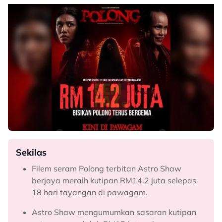
Sekilas
Filem seram Polong terbitan Astro Shaw
berjaya meraih kutipan RM14.2 juta selepas
18 hari tayangan di pawagam.
Astro Shaw mengumumkan sasaran kutipan