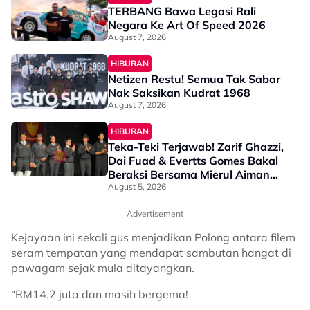
TERBANG Bawa Legasi Rali
Negara Ke Art Of Speed 2026
August 7, 2026
HIBURAN
Netizen Restu! Semua Tak Sabar
Nak Saksikan Kudrat 1968
August 7, 2026
HIBURAN
Teka-Teki Terjawab! Zarif Ghazzi,
Dai Fuad & Evertts Gomes Bakal
Beraksi Bersama Mierul Aiman
Dalam 'Kudrat 1968'
August 5, 2026
Advertisement
Kejayaan ini sekali gus menjadikan Polong antara filem
seram tempatan yang mendapat sambutan hangat di
pawagam sejak mula ditayangkan.
“RM14.2 juta dan masih bergema!