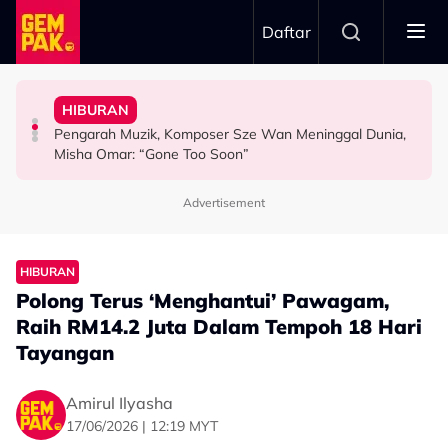
Skip to main content
Daftar
Pengantin - "Hari Ini Hari Yang Paling Sedih..."
Meninggal Dunia Sebelum Sempat Sahkan Lafaz
Gelagat Penari Ketika Praktis - "Memang Kena Jeling..."
"Ini Namanya Penyanyi Yang..."
HIBURAN
Tular Detik Pilu Di Majlis Pernikahan, Saksi Akad
Stacy Rindu Zaman Persembahan 'All Out', Kongsi
Bukan Penyanyi Ego, Adzrin Adzhar 'Back-Up' Awie -
Pengarah Muzik, Komposer Sze Wan Meninggal Dunia,
VIRAL
SELEBRITI
SELEBRITI
Misha Omar: “Gone Too Soon”
Advertisement
HIBURAN
Polong Terus ‘Menghantui’ Pawagam,
Raih RM14.2 Juta Dalam Tempoh 18 Hari
Tayangan
Amirul Ilyasha
17/06/2026 | 12:19 MYT