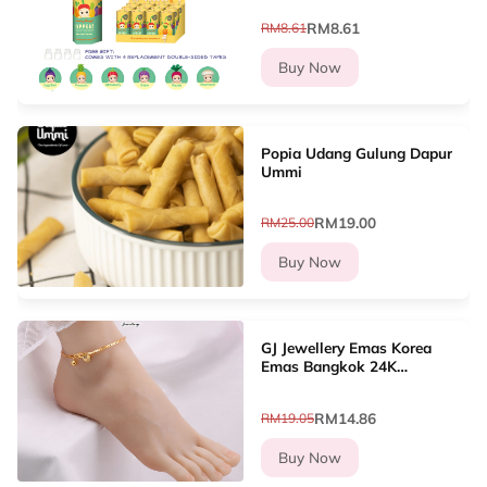
Hippers decoration Line
RM8.61
RM8.61
up?12 types
Buy Now
Popia Udang Gulung Dapur
Ummi
RM19.00
RM25.00
Buy Now
GJ Jewellery Emas Korea
Emas Bangkok 24K
Woman Anklet Daun/Jubin
Sliver Gold/Gila-gila Love
RM14.86
RM19.05
(26cm-27cm) GA-8
Buy Now