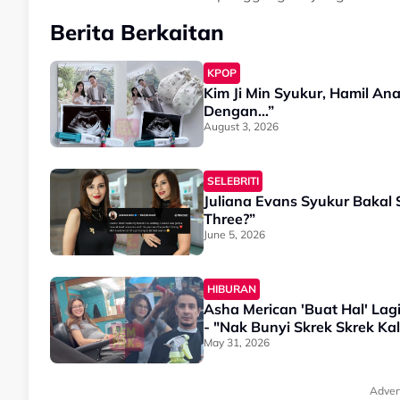
Berita Berkaitan
KPOP
Kim Ji Min Syukur, Hamil An
Dengan…”
August 3, 2026
SELEBRITI
Juliana Evans Syukur Bakal
Three?”
June 5, 2026
HIBURAN
Asha Merican 'Buat Hal' Lag
- "Nak Bunyi Skrek Skrek Kal
May 31, 2026
Adver