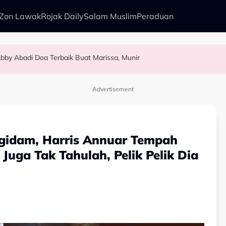
Zon Lawak
Rojak Daily
Salam Muslim
Peraduan
bby Abadi Doa Terbaik Buat Marissa, Munir
alkan Anak Yang Sudah Mati
kenali Doktor
as Pelamin
Advertisement
ngidam, Harris Annuar Tempah
Juga Tak Tahulah, Pelik Pelik Dia