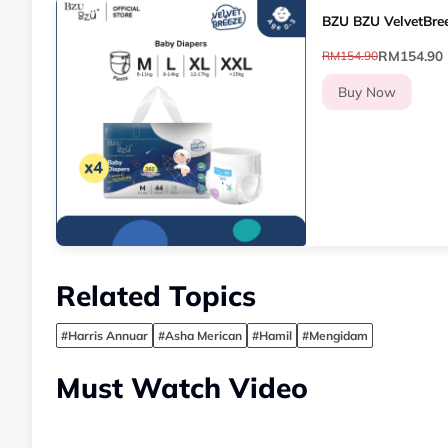
BZU BZU VelvetBree
RM154.90
RM154.90
Buy Now
Related Topics
#Harris Annuar
#Asha Merican
#Hamil
#Mengidam
Must Watch Video