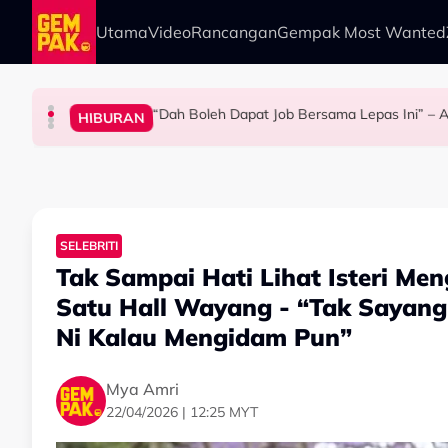
Skip to main content
Utama
Video
Rancangan
Gempak Most Wanted
“Dah Boleh Dapat Job Bersama Lepas Ini” – A
HIBURAN
BERITA
ANTARABANGSA
HIBURAN
Kasihnya Ibu, Ikan Lumba-Lumba Enggan Tingg
Bawa Anak Ke Klinik, Syasya Rizal Terkejut Di
Pengantin Penat Sampai Tertidur At
SELEBRITI
Tak Sampai Hati Lihat Isteri Me
Satu Hall Wayang - “Tak Sayang 
Ni Kalau Mengidam Pun”
Mya Amri
22/04/2026 | 12:25 MYT