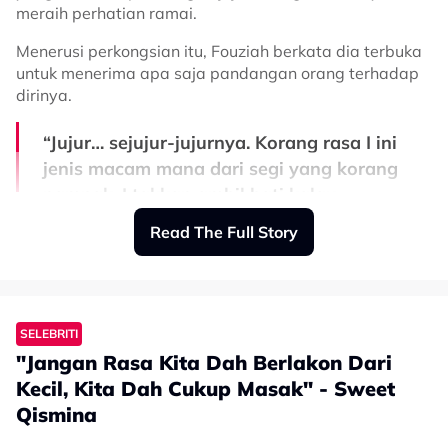
meraih perhatian ramai.
dan kasih sayang kalian menjadi kekuatan untuk kami
terus memperbaiki diri dan menjadi insan yang lebih
Menerusi perkongsian itu, Fouziah berkata dia terbuka
baik daripada sebelumnya," ujarnya.
untuk menerima apa saja pandangan orang terhadap
dirinya.
Berikut perkongsian penuh Jazmy Juma:
“Jujur… sejujur-jujurnya. Korang rasa I ini
jenis macam mana dari segi yang korang
nampak. I takkan ambil hati kalau
pandangan korang tak baik. Saya sangat
Read The Full Story
terbuka. Hanya nak tahu dari segi
pandangan umum,” tulisnya.
SELEBRITI
Rata-rata wargamaya memuji sikap peramah Fouziah
selain masih ingat iklan rambut yang pernah
"Jangan Rasa Kita Dah Berlakon Dari
dilakukannya sebelum berhijab.
Kecil, Kita Dah Cukup Masak" - Sweet
Qismina
Bagaimanapun, tidak kurang juga segelintir netizen
View this post on Instagram
yang berpendapat Fouziah kelihatan agak ‘kekwat’