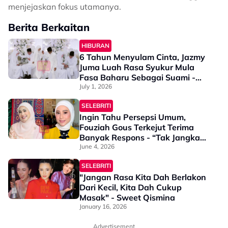
menjejaskan fokus utamanya.
Berita Berkaitan
HIBURAN
6 Tahun Menyulam Cinta, Jazmy
Juma Luah Rasa Syukur Mula
Fasa Baharu Sebagai Suami -
“Terima Kasih Kerana…”
July 1, 2026
SELEBRITI
Ingin Tahu Persepsi Umum,
Fouziah Gous Terkejut Terima
Banyak Respons - “Tak Jangka
Korang Balas Dengan
June 4, 2026
Pandangan Saya ‘Artis’ Tapi…”
SELEBRITI
"Jangan Rasa Kita Dah Berlakon
Dari Kecil, Kita Dah Cukup
Masak" - Sweet Qismina
January 16, 2026
Advertisement