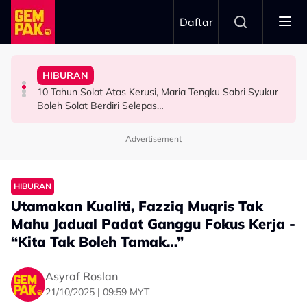
Skip to main content
Daftar
Tutup Malu, Saya Cakap…”
Keluarga Rasa Bakal Suami Tak Setaraf
Cari Jodoh
Korek Tabung RM50 Duit Syiling Untuk Isi Minyak - “Nak
HIBURAN
Atlet Golf Tidak Diculik, ‘Lari’ ke Bangkok Sebab
Masih Solo Hingga Kini, Daiyan Trisha Akui Tak Gopoh
Dazrin Kamarudin Kongsi ‘Titik Hitam’ Dalam Hidup,
10 Tahun Solat Atas Kerusi, Maria Tengku Sabri Syukur
BERITA
HIBURAN
SELEBRITI
Boleh Solat Berdiri Selepas…
Advertisement
HIBURAN
Utamakan Kualiti, Fazziq Muqris Tak
Mahu Jadual Padat Ganggu Fokus Kerja -
“Kita Tak Boleh Tamak…”
Asyraf Roslan
21/10/2025 | 09:59 MYT