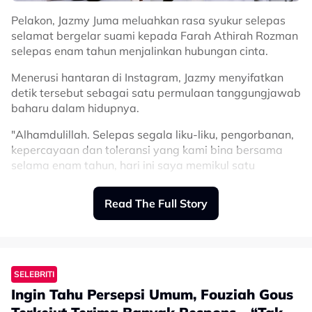
Pelakon, Jazmy Juma meluahkan rasa syukur selepas
selamat bergelar suami kepada Farah Athirah Rozman
selepas enam tahun menjalinkan hubungan cinta.
Menerusi hantaran di Instagram, Jazmy menyifatkan
detik tersebut sebagai satu permulaan tanggungjawab
baharu dalam hidupnya.
"Alhamdulillah. Selepas segala liku-liku, pengorbanan,
kepercayaan dan toleransi yang kami bina bersama
selama enam tahun, hari ini saya memikul satu
tanggungjawab baharu sebagai seorang suami.
Read The Full Story
"Perjalanan ini mengajar saya bahawa masih banyak
lagi pengajaran dan pengalaman yang akan kami lalui
bersama. Semoga setiap ujian dan setiap kebahagiaan
yang mendatang menjadi kekuatan buat kami berdua
dalam membina rumah tangga yang diredai Allah,"
SELEBRITI
tulisnya.
Ingin Tahu Persepsi Umum, Fouziah Gous
Dalam perkongsian sama, Jazmy turut menitipkan