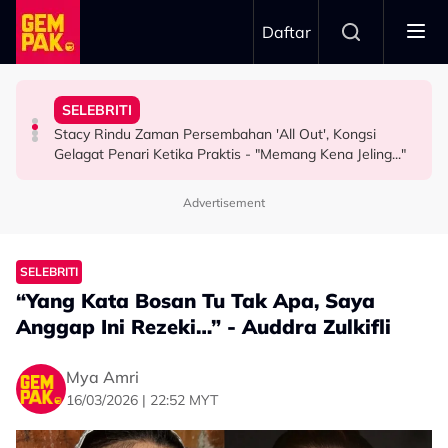
Skip to main content
Daftar
Misha Omar: “Gone Too Soon”
"Ini Namanya Penyanyi Yang..."
Nama…
SELEBRITI
Pengarah Muzik, Komposer Sze Wan Meninggal Dunia,
Bukan Penyanyi Ego, Adzrin Adzhar 'Back-Up' Awie -
Intan Najuwa Timang Anak Perempuan Kedua, Beri
Stacy Rindu Zaman Persembahan 'All Out', Kongsi
HIBURAN
SELEBRITI
HIBURAN
Gelagat Penari Ketika Praktis - "Memang Kena Jeling..."
Advertisement
SELEBRITI
“Yang Kata Bosan Tu Tak Apa, Saya
Anggap Ini Rezeki…” - Auddra Zulkifli
Mya Amri
16/03/2026 | 22:52 MYT