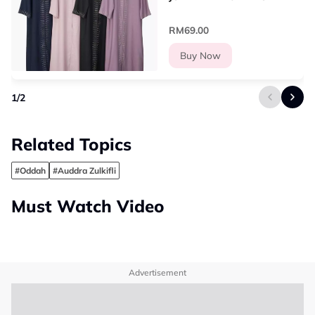
(CLO ZNZH47005LDR)
RM69.00
Buy Now
1
/
2
Related Topics
#Oddah
#Auddra Zulkifli
Must Watch Video
Advertisement