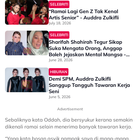
SELEBRITI
“Ramai Lagi Gen Z Tak Kenal
Artis Senior” - Auddra Zulkifli
July 18, 2026
SELEBRITI
Sharifah Shahirah Tegur Sikap
Suka Mengata Orang, Anggap
Boleh Jejaskan Mental Mangsa -
"Mereka Tak Pernah Berehat"
June 28, 2026
HIBURAN
Demi SPM, Auddra Zulkifli
Sanggup Tangguh Tawaran Kerja
Seni
June 5, 2026
Advertisement
Sebaliknya kata Oddah, dia bersyukur kerana semakin
dikenali ramai selain menerima banyak tawaran kerja.
“Yang kata bosan asyik nampak saya di mana-mana,