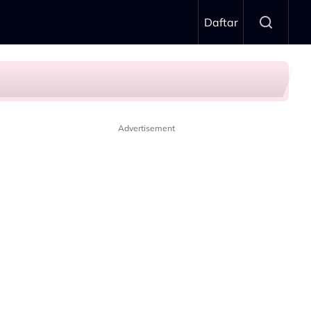
Daftar
amarool Yusoff
Advertisement