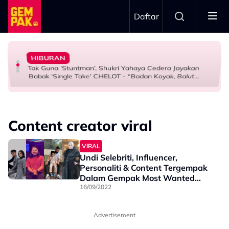
Skip to main content
Daftar
Doktor
- “Penat-Penat Nangis…”
1968
HIBURAN
Bawa Anak Ke Klinik, Syasya Rizal Terkejut Dikenali
Aisha Retno Terkilan ‘Tak Adil’ Didakwa Hasil Ciptaan AI
Netizen Restu! Semua Tak Sabar Nak Saksikan Kudrat
Tak Guna ‘Stuntman’, Shukri Yahaya Cedera Jayakan
HIBURAN
HIBURAN
HIBURAN
Babak ‘Single Take’ CHELOT - “Badan Koyak, Balut
Terus Sambung”
Content creator viral
VIRAL
Undi Selebriti, Influencer,
Personaliti & Content Tergempak
Dalam Gempak Most Wanted
2022!
16/09/2022
Advertisement