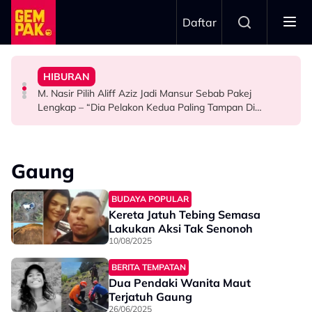
Skip to main content
Daftar
Mansur & Liu
“Bila Saya Cakap Dengan Lisa Nak Buat…”
HIBURAN
M. Nasir Pilih Aliff Aziz, Melinda Dadew Hidupkan Kisah
Ramai Masih Bujang Bukan Kerana Memilih Tetapi...
Impian Yusry Untuk Dikenali Sebagai Penyanyi Rock -
M. Nasir Pilih Aliff Aziz Jadi Mansur Sebab Pakej
HIBURAN
GAYA HIDUP
HIBURAN
Lengkap – “Dia Pelakon Kedua Paling Tampan Di
Malaysia”
Gaung
BUDAYA POPULAR
Kereta Jatuh Tebing Semasa
Lakukan Aksi Tak Senonoh
10/08/2025
BERITA TEMPATAN
Dua Pendaki Wanita Maut
Terjatuh Gaung
26/06/2025