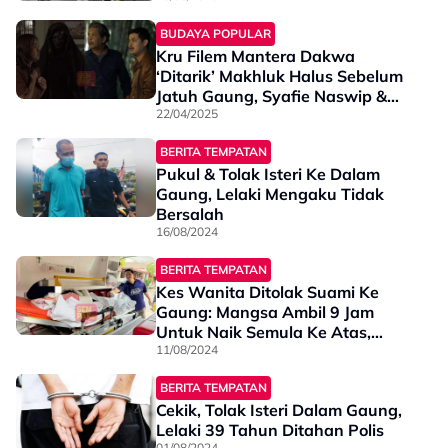
BUDAYA POPULAR
Kru Filem Mantera Dakwa
‘Ditarik’ Makhluk Halus Sebelum
Jatuh Gaung, Syafie Naswip &
Namron Saksi Detik Cemas
22/04/2025
BERITA TEMPATAN
Pukul & Tolak Isteri Ke Dalam
Gaung, Lelaki Mengaku Tidak
Bersalah
16/08/2024
BERITA TEMPATAN
Kes Wanita Ditolak Suami Ke
Gaung: Mangsa Ambil 9 Jam
Untuk Naik Semula Ke Atas,
Hanya Fikir Anak-Anak
11/08/2024
BERITA TEMPATAN
Cekik, Tolak Isteri Dalam Gaung,
Lelaki 39 Tahun Ditahan Polis
01/08/2024