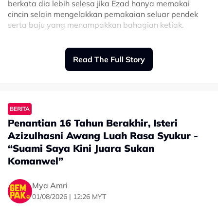
berkata dia lebih selesa jika Ezad hanya memakai
cincin selain mengelakkan pemakaian seluar pendek
serta baju yang menampakkan bahagian ketiak.
“Saya berbisik pada begini, saya tak nak abang Ezad
pakai rantai dan gelang ya walaupun sebagai eksesori,
Read The Full Story
cincin okay.
“Terima kasih memahami, saya memang tak suka
abang Ezad pakai seluar pendek dan baju nampak
ketiak,” kongsinya.
BERITA
Penantian 16 Tahun Berakhir, Isteri
Azizulhasni Awang Luah Rasa Syukur -
“Suami Saya Kini Juara Sukan
Komanwel”
Mya Amri
01/08/2026 | 12:26 MYT