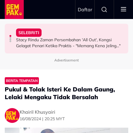
Skip to main content
Daftar
"Ini Namanya Penyanyi Yang..."
Nama…
Pernah Lupakan..." - Yassin Yahya
SELEBRITI
Bukan Penyanyi Ego, Adzrin Adzhar 'Back-Up' Awie -
Intan Najuwa Timang Anak Perempuan Kedua, Beri
"Aku Ada Kisah Yang Satu Malaysia Pernah Tahu & Tak
Stacy Rindu Zaman Persembahan 'All Out', Kongsi
SELEBRITI
HIBURAN
SELEBRITI
Gelagat Penari Ketika Praktis - "Memang Kena Jeling..."
Advertisement
BERITA TEMPATAN
Pukul & Tolak Isteri Ke Dalam Gaung,
Lelaki Mengaku Tidak Bersalah
Khairil Khusyairi
16/08/2024 | 20:25 MYT