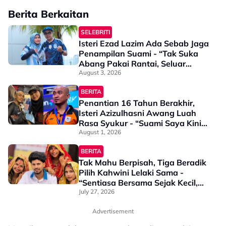
Berita Berkaitan
SELEBRITI
Isteri Ezad Lazim Ada Sebab Jaga
Penampilan Suami - “Tak Suka
Abang Pakai Rantai, Seluar
Pendek & Baju Nampak Ketiak…”
August 3, 2026
BERITA
Penantian 16 Tahun Berakhir,
Isteri Azizulhasni Awang Luah
Rasa Syukur - “Suami Saya Kini
Juara Sukan Komanwel”
August 1, 2026
BERITA
Tak Mahu Berpisah, Tiga Beradik
Pilih Kahwini Lelaki Sama -
“Sentiasa Bersama Sejak Kecil,
Tak Dapat Bayangkan Hidup
July 27, 2026
Berjauhan”
Advertisement