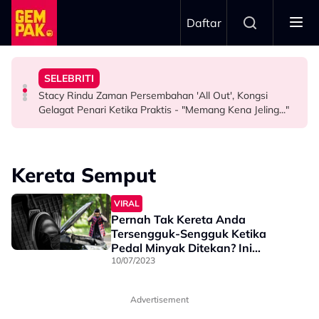
Skip to main content
Daftar
Misha Omar: “Goon Too Soon”
"Ini Namanya Penyanyi Yang..."
Nama…
SELEBRITI
Pengarah Muzik, Komposer Sze Wan Meninggal Dunia,
Bukan Penyanyi Ego, Adzrin Adzhar 'Back-Up' Awie -
Intan Najuwa Timang Anak Perempuan Kedua, Beri
Stacy Rindu Zaman Persembahan 'All Out', Kongsi
HIBURAN
SELEBRITI
HIBURAN
Gelagat Penari Ketika Praktis - "Memang Kena Jeling..."
Kereta Semput
VIRAL
Pernah Tak Kereta Anda
Tersengguk-Sengguk Ketika
Pedal Minyak Ditekan? Ini
Sebabnya…
10/07/2023
Advertisement