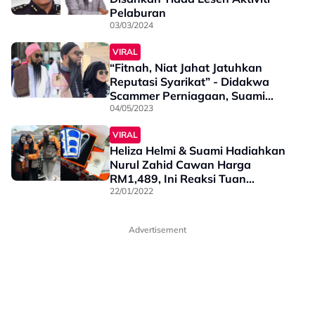
Pelaburan
03/03/2024
VIRAL
“Fitnah, Niat Jahat Jatuhkan
Reputasi Syarikat” - Didakwa
Scammer Perniagaan, Suami
Heliza Bakal Ambil Tindakan
04/05/2023
Undang-Undang
VIRAL
Heliza Helmi & Suami Hadiahkan
Nurul Zahid Cawan Harga
RM1,489, Ini Reaksi Tuan
Empunya Badan
22/01/2022
Advertisement