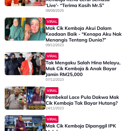
‘Live’- “Terima Kasih Mr.S”
08/08/2025
VIRAL
Mak Cik Kemboja Akui Dalam
Keadaan Baik - “Kenapa Aku Nak
Menangis Tentang Dunia?”
09/12/2023
VIRAL
Tak Mengaku Salah Hina Melayu,
Mak Cik Kemboja & Anak Bayar
Jamin RM25,000
07/12/2023
VIRAL
Pembekal Lace Pula Dakwa Mak
Cik Kemboja Tak Bayar Hutang?
24/11/2023
VIRAL
Mak Cik Kemboja Dipanggil IPK