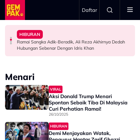
Skip to main content
Daftar
Menyerlah…”
“Bila Saya Cakap Dengan Lisa Nak Buat…”
Untuk…” - Shila Amzah
Bawa Watak Jahat - “Tak Semestinya Hero Saja
HIBURAN
Impian Yusry Untuk Dikenali Sebagai Penyanyi Rock -
“Ramai Pihak Dekati Saya, Jaclyn Victor & Ning Baizura
Zain Saidin Syukur Kembali Shooting, Akui Lagi Suka
Ramai Sangka Adik-Beradik, Ali Reza Akhirnya Dedah
HIBURAN
HIBURAN
HIBURAN
Hubungan Sebenar Dengan Idris Khan
Menari
VIRAL
Aksi Donald Trump Menari
Spontan Sebaik Tiba Di Malaysia
Curi Perhatian Ramai!
26/10/2025
HIBURAN
Demi Menjayakan Watak,
Pengurus Hantar Zarif Ghazzi