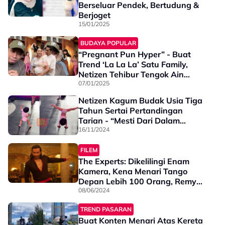
Berseluar Pendek, Bertudung &
Berjoget
15/01/2025
BUDAYA POPULAR
“Pregnant Pun Hyper” - Buat
Trend ‘La La La’ Satu Family,
Netizen Tehibur Tengok Ain
Edruce Menari
07/01/2025
Netizen Kagum Budak Usia Tiga
Tahun Sertai Pertandingan
Tarian - “Mesti Dari Dalam
Kandungan Dah Diajak…”
16/11/2024
FILEM
The Experts: Dikelilingi Enam
Kamera, Kena Menari Tango
Depan Lebih 100 Orang, Remy
Ishak Kongsi Kisah Sebenar
08/06/2024
Berlaku Behind The Scene
TREND PASARAN
Buat Konten Menari Atas Kereta