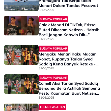
Pramugara Tak Berpakaian
Menari Dalam Tandas Pesawat
03/06/2025
BUDAYA POPULAR
Galak Menari Di TikTok, Erissa
Puteri Dikecam Netizen - “Masih
Bocil Jangan Kahwin Dik…”
31/05/2025
BUDAYA POPULAR
Mengaku Menari Kaku Macam
Robot, Rupanya Tarian Syed
Saddiq Kena Banyak Retake -
“Nasib Baik Ada Bella, Kuranglah
31/05/2025
‘Kekakuan’ Tu”
BUDAYA POPULAR
Comel! Aksi Tarian Syed Saddiq
Bersama Bella Astillah Sempena
Pesta Kaamatan Buat Netizen
Terhibur - “Keras Perut Gelak”
31/05/2025
TREND PASARAN