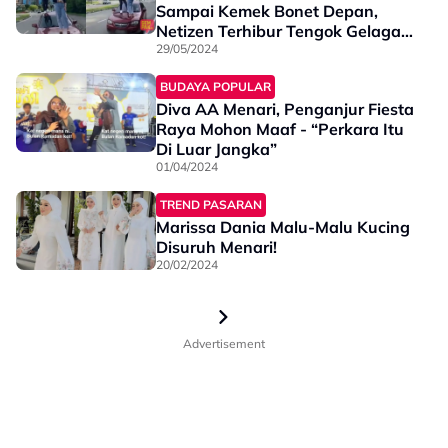
Sampai Kemek Bonet Depan,
Netizen Terhibur Tengok Gelagat
Pasangan Ini - "Cukup Ketua,
29/05/2024
Kami Malu"
BUDAYA POPULAR
Diva AA Menari, Penganjur Fiesta
Raya Mohon Maaf - “Perkara Itu
Di Luar Jangka”
01/04/2024
TREND PASARAN
Marissa Dania Malu-Malu Kucing
Disuruh Menari!
20/02/2024
Advertisement