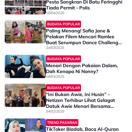
Pesta Songkran Di Batu Feringghi
Tiada Permit - Polis
16/04/2025
BUDAYA POPULAR
Paling Menang! Sofia Jane &
Pelakon Filem Mencari Ramlee
Buat Serumpun Dance Challenge
Curi Tumpuan - “Macam Tak
24/03/2025
Percaya…”
BUDAYA POPULAR
Menari Dengan Pakaian Dalam,
Dah Kenapa Ni Nonny?
18/03/2025
BUDAYA POPULAR
“Ini Bukan Awie, Ini Husin” –
Netizen Terhibur Lihat Gelagat
Datuk Awie Menari Bersama
Anak Perempuannya
04/02/2025
TREND PASARAN
TikToker Biadab, Baca Al-Quran