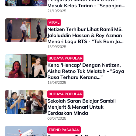
Masuk Kelas Tarian - “Sepanjang
21 Tahun Saya Tak Pernah…”
21/10/2025
VIRAL
Netizen Terhibur Lihat Ramli MS,
Jalaluddin Hassan & Roy Azman
Menari Lagu BTS - “Tok Ram Jadi
Namjoon Ke? Pakcik Beras Tetap
13/09/2025
Baju Ceo Dia”
BUDAYA POPULAR
Kena 'Hencap' Dengan Netizen,
Aisha Retno Tak Melatah - "Saya
Rasa Terharu Kerana..."
15/08/2025
BUDAYA POPULAR
Sekolah Saran Belajar Sambil
Menjerit & Menari Untuk
Cerdaskan Minda
06/07/2025
TREND PASARAN