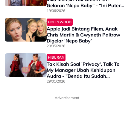
Gelaran ‘Nepo Baby” - “Ini Puteri
Gunung Ledang, Tak Boleh Main
19/06/2026
Masuk…”
HOLLYWOOD
Apple Jadi Bintang Filem, Anak
Chris Martin & Gwyneth Paltrow
Digelar ‘Nepo Baby’
20/05/2026
HIBURAN
Tak Kisah Soal 'Privacy', Talk To
My Manager Ubah Kehidupan
Audra - "Benda Itu Sudah
Melekat Sejak..."
29/01/2026
Advertisement