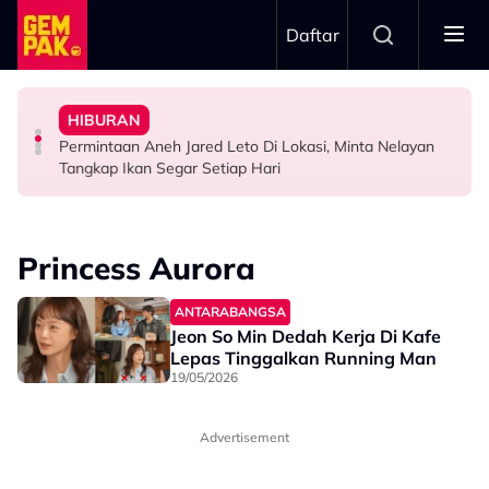
Skip to main content
Daftar
Airlines
Penduduk Satu Flat Sebab Nenek Tak Mahu Pindah
Aliff Aziz, Minta Netizen Berhenti Menghukum
HIBURAN
Tertelan Serpihan Lidi Sate, Wanita Saman Singapore
Pernah Hidup Miskin Tegar, A$AP Bayar Sewa
“Jangan Meroyan,Merentan...” - Ammar Alfian Pertahan
Permintaan Aneh Jared Leto Di Lokasi, Minta Nelayan
BERITA
HIBURAN
HIBURAN
Tangkap Ikan Segar Setiap Hari
Princess Aurora
ANTARABANGSA
Jeon So Min Dedah Kerja Di Kafe
Lepas Tinggalkan Running Man
19/05/2026
Advertisement