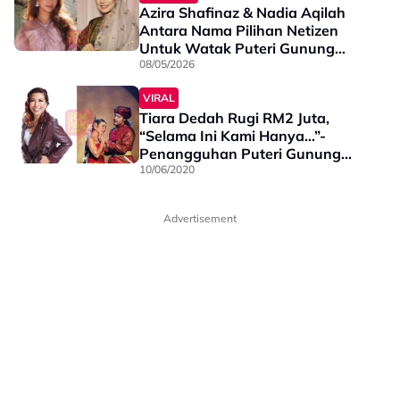
Azira Shafinaz & Nadia Aqilah
Antara Nama Pilihan Netizen
Untuk Watak Puteri Gunung
Ledang - “Muka Manis, Berbakat,
08/05/2026
Berlakon Pun Bagus”
VIRAL
Tiara Dedah Rugi RM2 Juta,
“Selama Ini Kami Hanya…”-
Penangguhan Puteri Gunung
Ledang Musical
10/06/2020
Advertisement