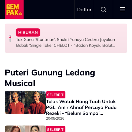
Skip to main content
Daftar
1968
Doktor
- “Penat-Penat Nangis…”
HIBURAN
Netizen Restu! Semua Tak Sabar Nak Saksikan Kudrat
Bawa Anak Ke Klinik, Syasya Rizal Terkejut Dikenali
Aisha Retno Terkilan ‘Tak Adil’ Didakwa Hasil Ciptaan AI
Tak Guna ‘Stuntman’, Shukri Yahaya Cedera Jayakan
HIBURAN
HIBURAN
HIBURAN
Babak ‘Single Take’ CHELOT - “Badan Koyak, Balut
Terus Sambung”
Puteri Gunung Ledang
Musical
SELEBRITI
Tolak Watak Hang Tuah Untuk
PGL, Amir Ahnaf Percaya Pada
Rezeki - “Belum Sampai
Masanya, Banyak Lagi Yang
20/05/2026
Perlu Saya Belajar”
SELEBRITI