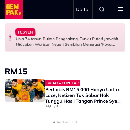
Skip to main content
Daftar
Airlines
Tangkap Ikan Segar Setiap Hari
FESYEN
“Saya Memang Suka Gaya Streetwear…” - Ezaidi Aziz
Tertelan Serpihan Lidi Sate, Wanita Saman Singapore
Permintaan Aneh Jared Leto Di Lokasi, Minta Nelayan
Usia 74 tahun Bukan Penghalang, Tunku Puteri Jawahir
HIBURAN
BERITA
HIBURAN
Hidupkan Warisan Negeri Sembilan Menerusi ‘Royal
Sembilan’
RM15
BUDAYA POPULAR
Berhabis RM15,000 Hanya Untuk
Lace, Netizen Tak Sabar Nak
Tunggu Hasil Tangan Prince Syed
Buat Isteri - “Tak Sabar Nak…”
14/03/2025
Advertisement