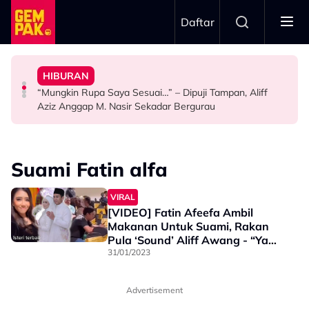
Skip to main content
Daftar
Penyingkiran Di Big Stage ALPHA
& Popular - “Saya Tak Mahu Main Perasaan Orang
Selamat, Kenang Jasa Selamatkan Daripada
HIBURAN
The Tomei Girls: Satu Wanita, Pelbagai Ekspresi
Iqbal Tolak Tawaran Gimik Bercinta Dengan Artis Cantik
Afiq Sky Hadiahkan Buah Tangan Buat Syafinaz
“Mungkin Rupa Saya Sesuai…” – Dipuji Tampan, Aliff
HIBURAN
HIBURAN
HIBURAN
Aziz Anggap M. Nasir Sekadar Bergurau
Suami Fatin alfa
VIRAL
[VIDEO] Fatin Afeefa Ambil
Makanan Untuk Suami, Rakan
Pula ‘Sound’ Aliff Awang - “Ya
Allah, Tak Boleh Pakai Betul…”
31/01/2023
Advertisement