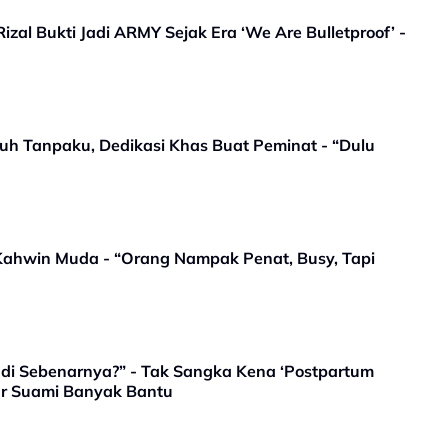
al Bukti Jadi ARMY Sejak Era ‘We Are Bulletproof’ -
buh Tanpaku, Dedikasi Khas Buat Peminat - “Dulu
h Kahwin Muda - “Orang Nampak Penat, Busy, Tapi
di Sebenarnya?” - Tak Sangka Kena ‘Postpartum
Depression’, Syasya Rizal Syukur Suami Banyak Bantu