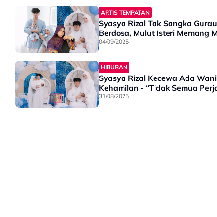
ARTIS TEMPATAN
Syasya Rizal Tak Sangka Gurau
Berdosa, Mulut Isteri Memang 
04/09/2025
HIBURAN
Syasya Rizal Kecewa Ada Wan
Kehamilan - “Tidak Semua Perja
31/08/2025