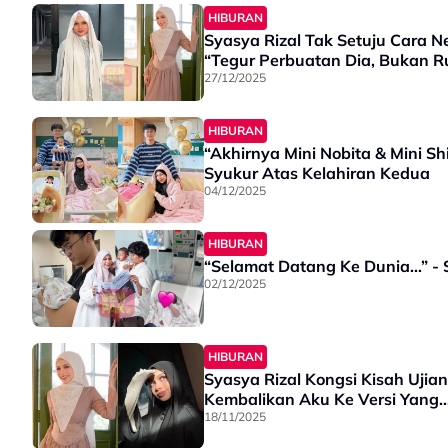
HIBURAN
Syasya Rizal Tak Setuju Cara N
“Tegur Perbuatan Dia, Bukan R
27/12/2025
HIBURAN
“Akhirnya Mini Nobita & Mini S
Syukur Atas Kelahiran Kedua
04/12/2025
HIBURAN
“Selamat Datang Ke Dunia…” - 
02/12/2025
HIBURAN
Syasya Rizal Kongsi Kisah Ujia
Kembalikan Aku Ke Versi Yang
18/11/2025