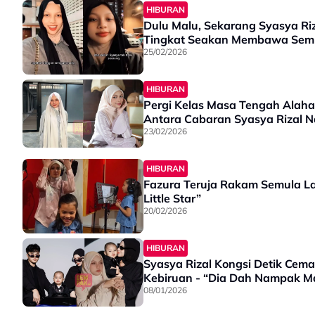
HIBURAN
Dulu Malu, Sekarang Syasya Riz
Tingkat Seakan Membawa Semul
25/02/2026
HIBURAN
Pergi Kelas Masa Tengah Alahan
Antara Cabaran Syasya Rizal 
23/02/2026
HIBURAN
Fazura Teruja Rakam Semula L
Little Star”
20/02/2026
HIBURAN
Syasya Rizal Kongsi Detik Cem
Kebiruan - “Dia Dah Nampak 
08/01/2026