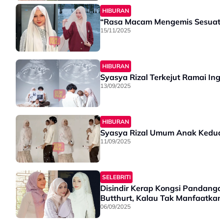
HIBURAN
“Rasa Macam Mengemis Sesuatu
15/11/2025
HIBURAN
Syasya Rizal Terkejut Ramai I
13/09/2025
HIBURAN
Syasya Rizal Umum Anak Kedua
11/09/2025
SELEBRITI
Disindir Kerap Kongsi Pandangan
Butthurt, Kalau Tak Manfaatk
06/09/2025