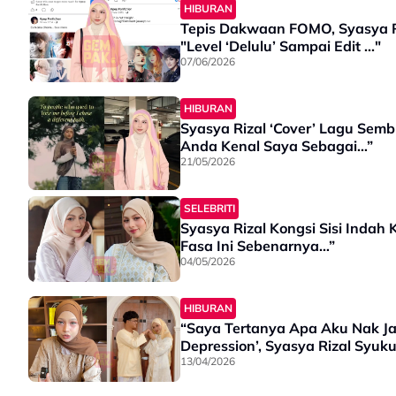
HIBURAN
Tepis Dakwaan FOMO, Syasya Riz
"Level ‘Delulu’ Sampai Edit ..."
07/06/2026
HIBURAN
Syasya Rizal ‘Cover’ Lagu Sem
Anda Kenal Saya Sebagai…”
21/05/2026
SELEBRITI
Syasya Rizal Kongsi Sisi Inda
Fasa Ini Sebenarnya…”
04/05/2026
HIBURAN
“Saya Tertanya Apa Aku Nak Ja
13/04/2026