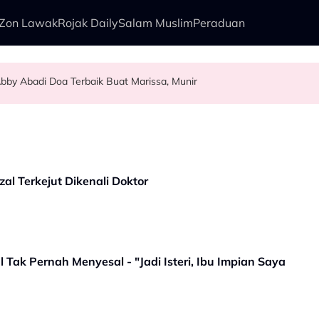
Zon Lawak
Rojak Daily
Salam Muslim
Peraduan
bby Abadi Doa Terbaik Buat Marissa, Munir
alkan Anak Yang Sudah Mati
kenali Doktor
sia Tahun Ini’ Di BIFF
al Terkejut Dikenali Doktor
 Tak Pernah Menyesal - "Jadi Isteri, Ibu Impian Saya